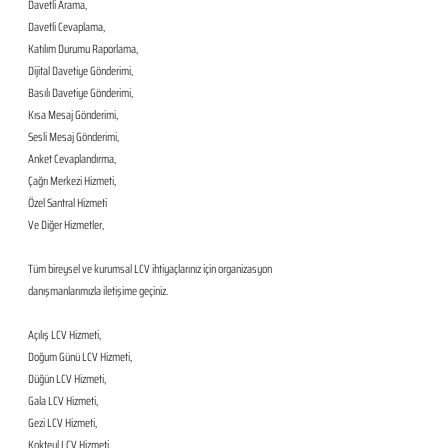
Davetli Arama,
Davetli Cevaplama,
Katılım Durumu Raporlama,
Dijital Davetiye Gönderimi,
Basılı Davetiye Gönderimi,
Kısa Mesaj Gönderimi,
Sesli Mesaj Gönderimi,
Anket Cevaplandırma,
Çağrı Merkezi Hizmeti,
Özel Santral Hizmeti
Ve Diğer Hizmetler,
Tüm bireysel ve kurumsal LCV ihtiyaçlarınız için organizasyon 
danışmanlarımızla iletişime geçiniz.
Açılış LCV Hizmeti,
Doğum Günü LCV Hizmeti,
Düğün LCV Hizmeti,
Gala LCV Hizmeti,
Gezi LCV Hizmeti,
Kokteyl LCV Hizmeti