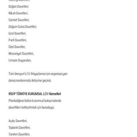
Düğün Davetleri,
Nikah Davetleri,
Sünnet Davetleri,
Doğum Günü Davetleri,
Gezi Davetleri,
Parti Davetleri,
Özel Davetler,
Mezuniyet Davetleri,
Cenaze Duyuruları,
Tüm bireysel LCV ihtiyaçlarınız için organizasyon 
danışmanlarımızla iletişime geçiniz.
RSVP TÜRKİYE KURUMSAL LCV Hizmetleri
Planladığınız bütün kurumsal buluşmalarda 
davetlileri netleştirmek için buradayız.
Açılış Davetleri,
Toplantı Davetleri,
Tanıtım Davetleri,