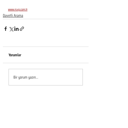
www.rsvp.com.tr
Davetli Arama
Yorumlar
Bir yorum yazın...
KURUMSAL
Hakkımızda
Sürdürülebilirlik