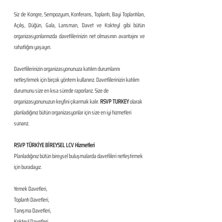
Siz de Kongre, Sempozyum, Konferans, Toplantı, Bayi Toplantıları, 
Açılış, Düğün, Gala, Lansman, Davet ve Kokteyl gibi bütün 
organizasyonlarınızda davetlilerinizin net olmasının avantajını ve 
rahatlığını yaşayın.
Davetlilerinizin organizasyonunuza katılım durumlarını 
netleştirmek için birçok yöntem kullanırız. Davetlilerinizin katılım 
durumunu size en kısa sürede raporlarız. Size de 
organizasyonunuzun keyfini çıkarmak kalır. 
RSVP TURKEY 
olarak 
planladığınız bütün organizasyonlar için size en iyi hizmetleri 
sunarız.
RSVP TÜRKİYE BİREYSEL LCV Hizmetleri
Planladığınız bütün bireysel buluşmalarda davetlileri netleştirmek 
için buradayız.
​ 
Yemek Davetleri,
Toplantı Davetleri,
Tanışma Davetleri,
Kokteyl Davetleri