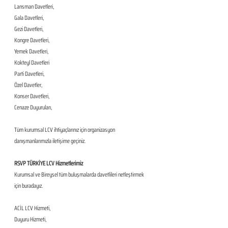
Lansman Davetleri,
Gala Davetleri,
Gezi Davetleri,
Kongre Davetleri,
Yemek Davetleri,
Kokteyl Davetleri
Parti Davetleri,
Özel Davetler,
Konser Davetleri,
Cenaze Duyuruları,
Tüm kurumsal LCV ihtiyaçlarınız için organizasyon 
danışmanlarımızla iletişime geçiniz.
RSVP TÜRKİYE LCV Hizmetlerimiz
Kurumsal ve Bireysel tüm buluşmalarda davetlileri netleştirmek 
için buradayız. 
ACİL LCV Hizmeti,
Duyuru Hizmeti,