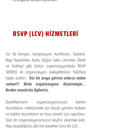
RSVP (LCV) HİZMETLERİ
Siz de Kongre, Sempozyum, Konferans, Toplantı,
Bayi Toplantıları, Açılış, Düğün, Gala, Lansman, Davet
ve Kokteyl gibi bütün organizasyonlarda RSVP
SERVİSİ ile organizasyon maliyetlerinizi %60'lara
kadar azaltın...
Sizi bir araya getiren onlarca neden
varken!!! Birde organizasyonu düşünmeyin...
Bırakın onunla biz ilgileniriz.
Davetlilerinizin organizasyonunuza katılım
durumlarını netleştirmek için birçok yöntem kullanır
ve katılım durumlarını en kısa sürede size raporlarız.
Size de organizasyonunuzun keyfini çıkarmak kalır.
Hep söylediğimiz gibi her davetten önce bir LCV...