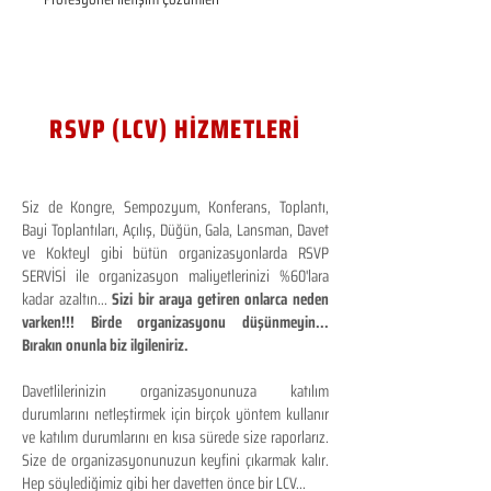
RSVP (LCV) HİZMETLERİ
Siz de Kongre, Sempozyum, Konferans, Toplantı,
Bayi Toplantıları, Açılış, Düğün, Gala, Lansman, Davet
ve Kokteyl gibi bütün organizasyonlarda RSVP
SERVİSİ ile organizasyon maliyetlerinizi %60'lara
kadar azaltın...
Sizi bir araya getiren onlarca neden
varken!!! Birde organizasyonu düşünmeyin...
Bırakın onunla biz ilgileniriz.
Davetlilerinizin organizasyonunuza katılım
durumlarını netleştirmek için birçok yöntem kullanır
ve katılım durumlarını en kısa sürede size raporlarız.
Size de organizasyonunuzun keyfini çıkarmak kalır.
Hep söylediğimiz gibi her davetten önce bir LCV...