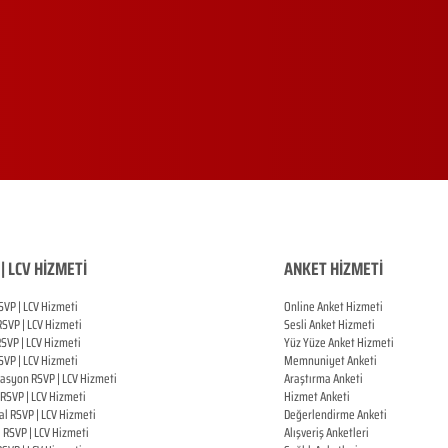
| LCV HİZMETİ
ANKET HİZMETİ
SVP | LCV Hizmeti
Online Anket Hizmeti
RSVP |
LCV Hizmeti
Sesli Anket Hizmeti
RSVP |
LCV Hizmeti
Yüz Yüze Anket Hizmeti
SVP |
LCV Hizmeti
Memnuniyet Anketi
zasyon
RSVP |
LCV Hizmeti
Araştırma Anketi
RSVP |
LCV Hizmeti
Hizmet Anketi
al
RSVP |
LCV Hizmeti
Değerlendirme Anketi
ı
RSVP |
LCV Hizmeti
Alışveriş Anketleri