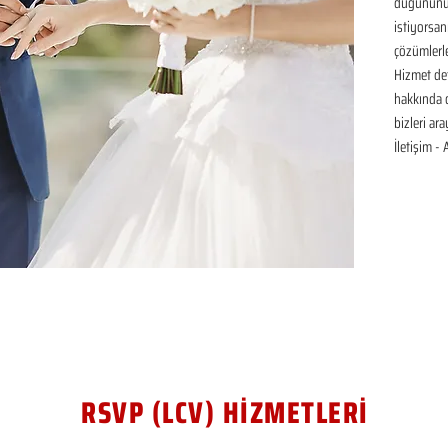
düğününüz 
istiyorsan
çözümlerle
Hizmet det
hakkında de
bizleri ar
İletişim -
RSVP (LCV) HİZMETLERİ