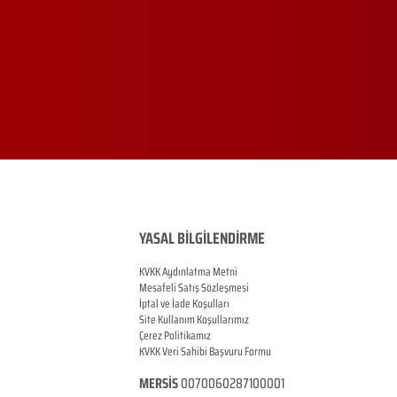
YASAL BİLGİLENDİRME
KVKK Aydınlatma Metni
Mesafeli Satış Sözleşmesi
İptal ve İade Koşulları
Site Kullanım Koşullarımız
Çerez Politikamız
KVKK Veri Sahibi Başvuru Formu
MERSİS
0070060287100001