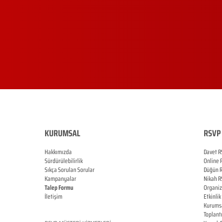
KURUMSAL
RSVP 
Hakkımızda
Davet R
Sürdürülebilirlik
Online
Sıkça Sorulan Sorular
Düğün
Kampanyalar
Nikah
R
Talep Formu
Organi
İletişim
Etkinlik
Blog
Kurums
Toplant