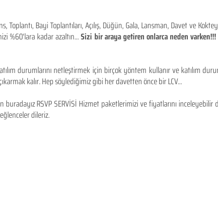
 Toplantı, Bayi Toplantıları, Açılış, Düğün, Gala, Lansman, Davet ve Kokt
izi %60'lara kadar azaltın...
Sizi bir araya getiren onlarca neden varken!
tılım durumlarını netleştirmek için birçok yöntem kullanır ve katılım durum
karmak kalır. Hep söylediğimiz gibi her davetten önce bir LCV...
 buradayız RSVP SERVİSİ Hizmet paketlerimizi ve fiyatlarını inceleyebilir d
 eğlenceler dileriz.