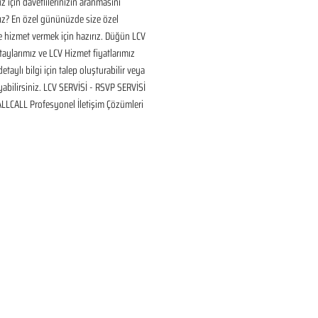
için davetlilerinizin aranmasını 
ız? En özel gününüzde size özel 
 hizmet vermek için hazırız. Düğün LCV 
aylarımız ve LCV Hizmet fiyatlarımız 
taylı bilgi için talep oluşturabilir veya 
ayabilirsiniz. LCV SERVİSİ - RSVP SERVİSİ 
 ALLCALL Profesyonel İletişim Çözümleri