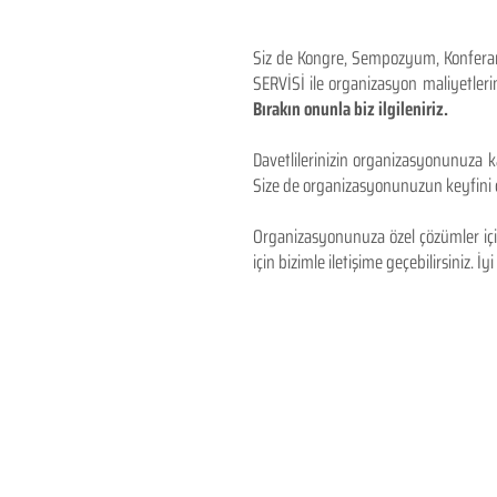
Siz de Kongre, Sempozyum, Konferans,
SERVİSİ ile organizasyon maliyetlerin
Bırakın onunla biz ilgileniriz.
Davetlilerinizin organizasyonunuza ka
Size de organizasyonunuzun keyfini çı
Organizasyonunuza özel çözümler için
için bizimle iletişime geçebilirsiniz. İyi