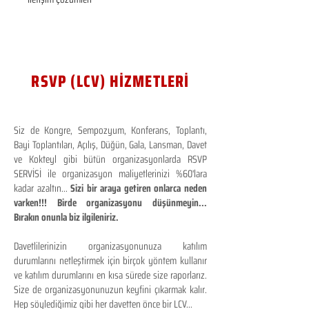
RSVP (LCV) HİZMETLERİ
Siz de Kongre, Sempozyum, Konferans, Toplantı,
Bayi Toplantıları, Açılış, Düğün, Gala, Lansman, Davet
ve Kokteyl gibi bütün organizasyonlarda RSVP
SERVİSİ ile organizasyon maliyetlerinizi %60'lara
kadar azaltın...
Sizi bir araya getiren onlarca neden
varken!!! Birde organizasyonu düşünmeyin...
Bırakın onunla biz ilgileniriz.
Davetlilerinizin organizasyonunuza katılım
durumlarını netleştirmek için birçok yöntem kullanır
ve katılım durumlarını en kısa sürede size raporlarız.
Size de organizasyonunuzun keyfini çıkarmak kalır.
Hep söylediğimiz gibi her davetten önce bir LCV...