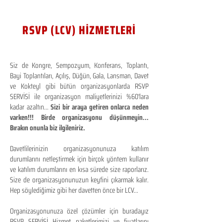
RSVP (LCV) HİZMETLERİ
Siz de Kongre, Sempozyum, Konferans, Toplantı,
Bayi Toplantıları, Açılış, Düğün, Gala, Lansman, Davet
ve Kokteyl gibi bütün organizasyonlarda RSVP
SERVİSİ ile organizasyon maliyetlerinizi %60'lara
kadar azaltın...
Sizi bir araya getiren onlarca neden
varken!!! Birde organizasyonu düşünmeyin...
Bırakın onunla biz ilgileniriz.
Davetlilerinizin organizasyonunuza katılım
durumlarını netleştirmek için birçok yöntem kullanır
ve katılım durumlarını en kısa sürede size raporlarız.
Size de organizasyonunuzun keyfini çıkarmak kalır.
Hep söylediğimiz gibi her davetten önce bir LCV...
Organizasyonunuza özel çözümler için buradayız
RSVP SERVİSİ Hizmet paketlerimizi ve fiyatlarını