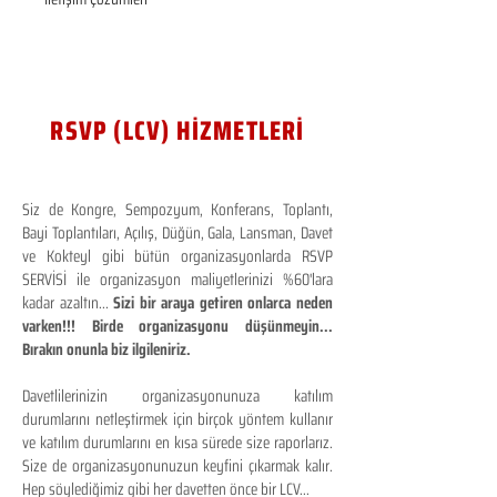
RSVP (LCV) HİZMETLERİ
Siz de Kongre, Sempozyum, Konferans, Toplantı,
Bayi Toplantıları, Açılış, Düğün, Gala, Lansman, Davet
ve Kokteyl gibi bütün organizasyonlarda RSVP
SERVİSİ ile organizasyon maliyetlerinizi %60'lara
kadar azaltın...
Sizi bir araya getiren onlarca neden
varken!!! Birde organizasyonu düşünmeyin...
Bırakın onunla biz ilgileniriz.
Davetlilerinizin organizasyonunuza katılım
durumlarını netleştirmek için birçok yöntem kullanır
ve katılım durumlarını en kısa sürede size raporlarız.
Size de organizasyonunuzun keyfini çıkarmak kalır.
Hep söylediğimiz gibi her davetten önce bir LCV...