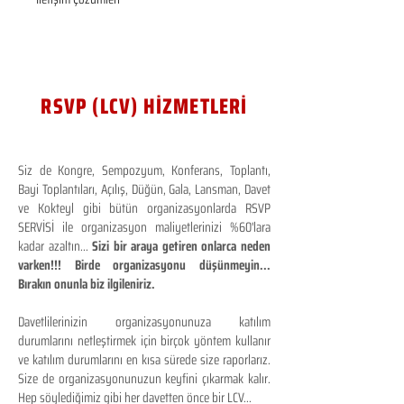
RSVP (LCV) HİZMETLERİ
Siz de Kongre, Sempozyum, Konferans, Toplantı,
Bayi Toplantıları, Açılış, Düğün, Gala, Lansman, Davet
ve Kokteyl gibi bütün organizasyonlarda RSVP
SERVİSİ ile organizasyon maliyetlerinizi %60'lara
kadar azaltın...
Sizi bir araya getiren onlarca neden
varken!!! Birde organizasyonu düşünmeyin...
Bırakın onunla biz ilgileniriz.
Davetlilerinizin organizasyonunuza katılım
durumlarını netleştirmek için birçok yöntem kullanır
ve katılım durumlarını en kısa sürede size raporlarız.
Size de organizasyonunuzun keyfini çıkarmak kalır.
Hep söylediğimiz gibi her davetten önce bir LCV...