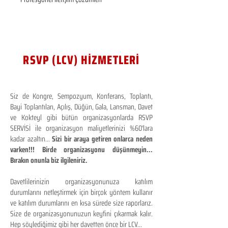
RSVP (LCV) HİZMETLERİ
Siz de Kongre, Sempozyum, Konferans, Toplantı,
Bayi Toplantıları, Açılış, Düğün, Gala, Lansman, Davet
ve Kokteyl gibi bütün organizasyonlarda RSVP
SERVİSİ ile organizasyon maliyetlerinizi %60'lara
kadar azaltın...
Sizi bir araya getiren onlarca neden
varken!!! Birde organizasyonu düşünmeyin...
Bırakın onunla biz ilgileniriz.
Davetlilerinizin organizasyonunuza katılım
durumlarını netleştirmek için birçok yöntem kullanır
ve katılım durumlarını en kısa sürede size raporlarız.
Size de organizasyonunuzun keyfini çıkarmak kalır.
Hep söylediğimiz gibi her davetten önce bir LCV...