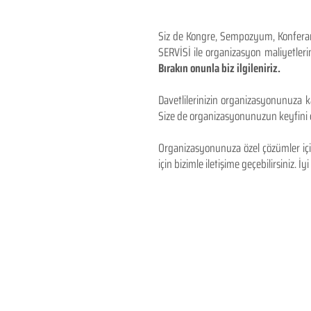
Siz de Kongre, Sempozyum, Konferans,
SERVİSİ ile organizasyon maliyetlerin
Bırakın onunla biz ilgileniriz.
Davetlilerinizin organizasyonunuza ka
Size de organizasyonunuzun keyfini çı
Organizasyonunuza özel çözümler için
için bizimle iletişime geçebilirsiniz. İyi