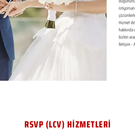
düğününüz 
istiyorsan
çözümlerle
Hizmet det
hakkında de
bizleri ar
İletişim -
RSVP (LCV) HİZMETLERİ