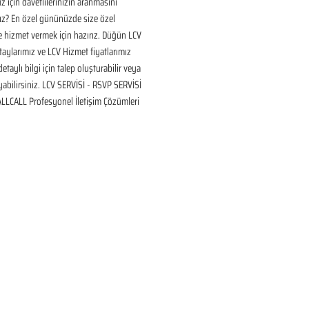
için davetlilerinizin aranmasını 
ız? En özel gününüzde size özel 
 hizmet vermek için hazırız. Düğün LCV 
aylarımız ve LCV Hizmet fiyatlarımız 
taylı bilgi için talep oluşturabilir veya 
ayabilirsiniz. LCV SERVİSİ - RSVP SERVİSİ 
 ALLCALL Profesyonel İletişim Çözümleri