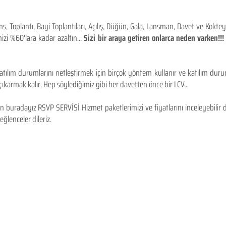
 Toplantı, Bayi Toplantıları, Açılış, Düğün, Gala, Lansman, Davet ve Kokt
izi %60'lara kadar azaltın...
Sizi bir araya getiren onlarca neden varken!
tılım durumlarını netleştirmek için birçok yöntem kullanır ve katılım durum
karmak kalır. Hep söylediğimiz gibi her davetten önce bir LCV...
 buradayız RSVP SERVİSİ Hizmet paketlerimizi ve fiyatlarını inceleyebilir d
 eğlenceler dileriz.