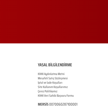
YASAL BİLGİLENDİRME
KVKK Aydınlatma Metni
Mesafeli Satış Sözleşmesi
İptal ve İade Koşulları
Site Kullanım Koşullarımız
Çerez Politikamız
KVKK Veri Sahibi Başvuru Formu
MERSİS
0070060287100001