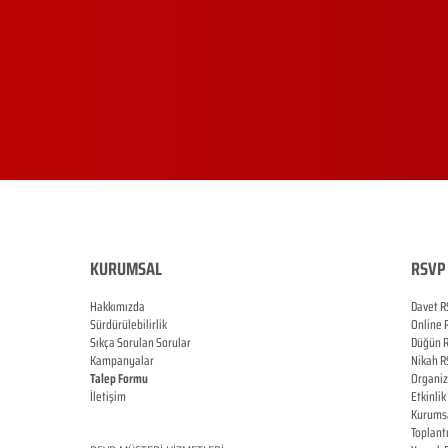
KURUMSAL
RSVP 
Hakkımızda
Davet R
Sürdürülebilirlik
Online
Sıkça Sorulan Sorular
Düğün
Kampanyalar
Nikah
R
Talep Formu
Organi
İletişim
Etkinlik
Blog
Kurums
Toplant