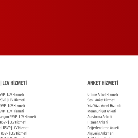
| LCV HİZMETİ
ANKET HİZMETİ
SVP | LCV Hizmeti
Online Anket Hizmeti
RSVP |
LCV Hizmeti
Sesli Anket Hizmeti
RSVP |
LCV Hizmeti
Yüz Yüze Anket Hizmeti
SVP |
LCV Hizmeti
Memnuniyet Anketi
zasyon
RSVP |
LCV Hizmeti
Araştırma Anketi
RSVP |
LCV Hizmeti
Hizmet Anketi
al
RSVP |
LCV Hizmeti
Değerlendirme Anketi
ı
RSVP |
LCV Hizmeti
Alışveriş Anketleri