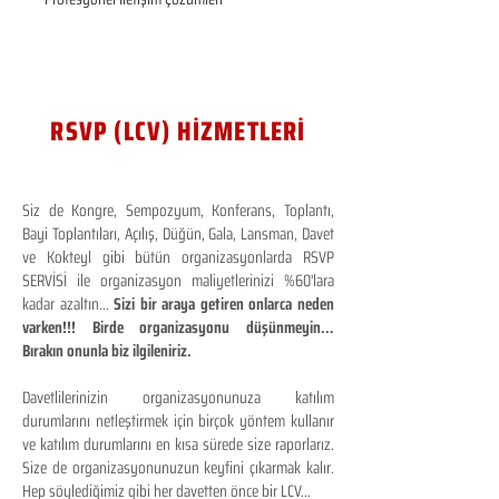
RSVP (LCV) HİZMETLERİ
Siz de Kongre, Sempozyum, Konferans, Toplantı,
Bayi Toplantıları, Açılış, Düğün, Gala, Lansman, Davet
ve Kokteyl gibi bütün organizasyonlarda RSVP
SERVİSİ ile organizasyon maliyetlerinizi %60'lara
kadar azaltın...
Sizi bir araya getiren onlarca neden
varken!!! Birde organizasyonu düşünmeyin...
Bırakın onunla biz ilgileniriz.
Davetlilerinizin organizasyonunuza katılım
durumlarını netleştirmek için birçok yöntem kullanır
ve katılım durumlarını en kısa sürede size raporlarız.
Size de organizasyonunuzun keyfini çıkarmak kalır.
Hep söylediğimiz gibi her davetten önce bir LCV...