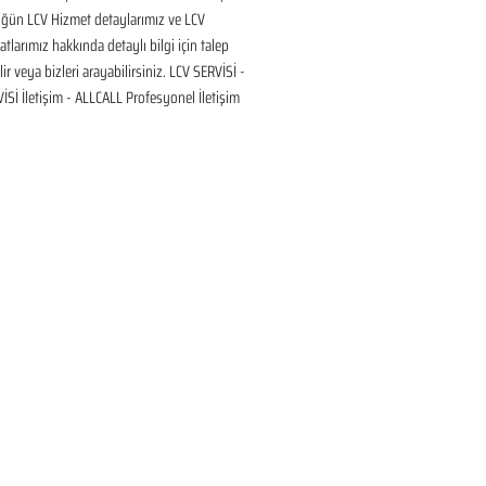
üğün LCV Hizmet detaylarımız ve LCV 
tlarımız hakkında detaylı bilgi için talep 
ir veya bizleri arayabilirsiniz. LCV SERVİSİ - 
Sİ İletişim - ALLCALL Profesyonel İletişim 