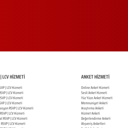
| LCV HİZMETİ
ANKET HİZMETİ
SVP | LCV Hizmeti
Online Anket Hizmeti
RSVP |
LCV Hizmeti
Sesli Anket Hizmeti
RSVP |
LCV Hizmeti
Yüz Yüze Anket Hizmeti
SVP |
LCV Hizmeti
Memnuniyet Anketi
zasyon
RSVP |
LCV Hizmeti
Araştırma Anketi
RSVP |
LCV Hizmeti
Hizmet Anketi
al
RSVP |
LCV Hizmeti
Değerlendirme Anketi
ı
RSVP |
LCV Hizmeti
Alışveriş Anketleri