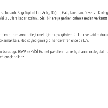
 Toplantı, Bayi Toplantıları, Açılış, Düğün, Gala, Lansman, Davet ve Kokt
izi %60'lara kadar azaltın...
Sizi bir araya getiren onlarca neden varken!
tılım durumlarını netleştirmek için birçok yöntem kullanır ve katılım durum
karmak kalır. Hep söylediğimiz gibi her davetten önce bir LCV...
 buradayız RSVP SERVİSİ Hizmet paketlerimizi ve fiyatlarını inceleyebilir d
 eğlenceler dileriz.