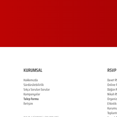
KURUMSAL
RSVP 
Hakkımızda
Davet R
Sürdürülebilirlik
Online
Sıkça Sorulan Sorular
Düğün
Kampanyalar
Nikah
R
Talep Formu
Organi
İletişim
Etkinlik
Blog
Kurums
Toplant