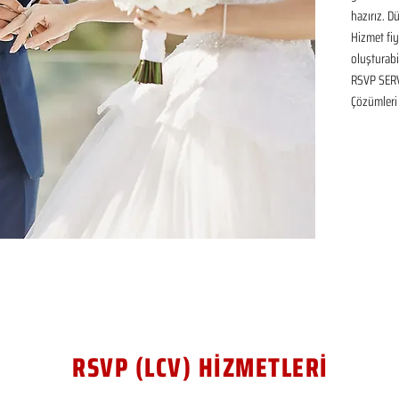
hazırız. D
Hizmet fiya
oluşturabil
RSVP SERVİ
Çözümleri
RSVP (LCV) HİZMETLERİ