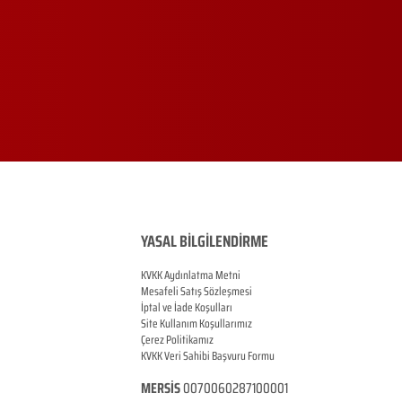
YASAL BİLGİLENDİRME
KVKK Aydınlatma Metni
Mesafeli Satış Sözleşmesi
İptal ve İade Koşulları
Site Kullanım Koşullarımız
Çerez Politikamız
KVKK Veri Sahibi Başvuru Formu
MERSİS
0070060287100001