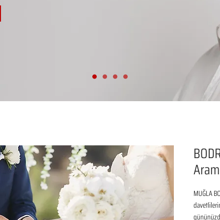
BODR
Aram
MUĞLA BOD
davetliler
gününüzde