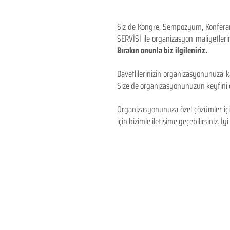
Siz de Kongre, Sempozyum, Konferans,
SERVİSİ ile organizasyon maliyetlerin
Bırakın onunla biz ilgileniriz.
Davetlilerinizin organizasyonunuza ka
Size de organizasyonunuzun keyfini çı
Organizasyonunuza özel çözümler için
için bizimle iletişime geçebilirsiniz. İyi