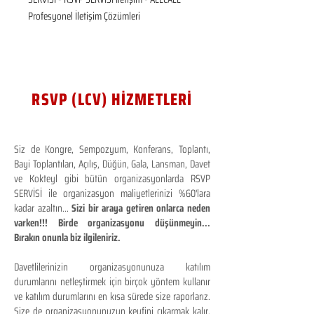
Profesyonel İletişim Çözümleri
RSVP (LCV) HİZMETLERİ
Siz de Kongre, Sempozyum, Konferans, Toplantı,
Bayi Toplantıları, Açılış, Düğün, Gala, Lansman, Davet
ve Kokteyl gibi bütün organizasyonlarda RSVP
SERVİSİ ile organizasyon maliyetlerinizi %60'lara
kadar azaltın...
Sizi bir araya getiren onlarca neden
varken!!! Birde organizasyonu düşünmeyin...
Bırakın onunla biz ilgileniriz.
Davetlilerinizin organizasyonunuza katılım
durumlarını netleştirmek için birçok yöntem kullanır
ve katılım durumlarını en kısa sürede size raporlarız.
Size de organizasyonunuzun keyfini çıkarmak kalır.