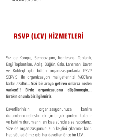
RSVP (LCV) HİZMETLERİ
Siz de Kongre, Sempozyum, Konferans, Toplantı,
Bayi Toplantıları, Açılış, Düğün, Gala, Lansman, Davet
ve Kokteyl gibi bütün organizasyonlarda RSVP
SERVİSİ ile organizasyon maliyetlerinizi %60'lara
kadar azaltın...
Sizi bir araya getiren onlarca neden
varken!!! Birde organizasyonu düşünmeyin...
Bırakın onunla biz ilgileniriz.
Davetlilerinizin organizasyonunuza katılım
durumlarını netleştirmek için birçok yöntem kullanır
ve katılım durumlarını en kısa sürede size raporlarız.
Size de organizasyonunuzun keyfini çıkarmak kalır.
Hep söylediğimiz gibi her davetten önce bir LCV...