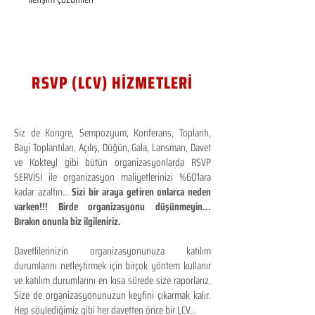
RSVP (LCV) HİZMETLERİ
Siz de Kongre, Sempozyum, Konferans, Toplantı,
Bayi Toplantıları, Açılış, Düğün, Gala, Lansman, Davet
ve Kokteyl gibi bütün organizasyonlarda RSVP
SERVİSİ ile organizasyon maliyetlerinizi %60'lara
kadar azaltın...
Sizi bir araya getiren onlarca neden
varken!!! Birde organizasyonu düşünmeyin...
Bırakın onunla biz ilgileniriz.
Davetlilerinizin organizasyonunuza katılım
durumlarını netleştirmek için birçok yöntem kullanır
ve katılım durumlarını en kısa sürede size raporlarız.
Size de organizasyonunuzun keyfini çıkarmak kalır.
Hep söylediğimiz gibi her davetten önce bir LCV...