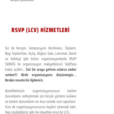
RSVP (LCV) HİZMETLERİ
Siz de Kongre, Sempozyum, Konferans, Toplantı,
Bayi Toplantıları, Açılış, Düğün, Gala, Lansman, Davet
ve Kokteyl gibi bütün organizasyonlarda RSVP
SERVİSİ ile organizasyon maliyetlerinizi %60'lara
kadar azaltın...
Sizi bir araya getiren onlarca neden
varken!!! Birde organizasyonu düşünmeyin...
Bırakın onunla biz ilgileniriz.
Davetlilerinizin organizasyonunuza katılım
durumlarını netleştirmek için birçok yöntem kullanır
ve katılım durumlarını en kısa sürede size raporlarız.
Size de organizasyonunuzun keyfini çıkarmak kalır.
Hep söylediğimiz gibi her davetten önce bir LCV...