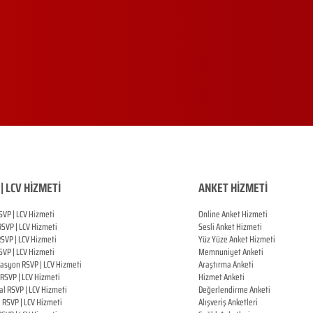
| LCV HİZMETİ
ANKET HİZMETİ
SVP | LCV Hizmeti
Online Anket Hizmeti
RSVP |
LCV Hizmeti
Sesli Anket Hizmeti
RSVP |
LCV Hizmeti
Yüz Yüze Anket Hizmeti
SVP |
LCV Hizmeti
Memnuniyet Anketi
zasyon
RSVP |
LCV Hizmeti
Araştırma Anketi
RSVP |
LCV Hizmeti
Hizmet Anketi
al
RSVP |
LCV Hizmeti
Değerlendirme Anketi
ı
RSVP |
LCV Hizmeti
Alışveriş Anketleri