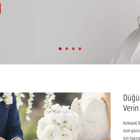
Düğün
Verin 
Kırklareli
özel günü
için hazır