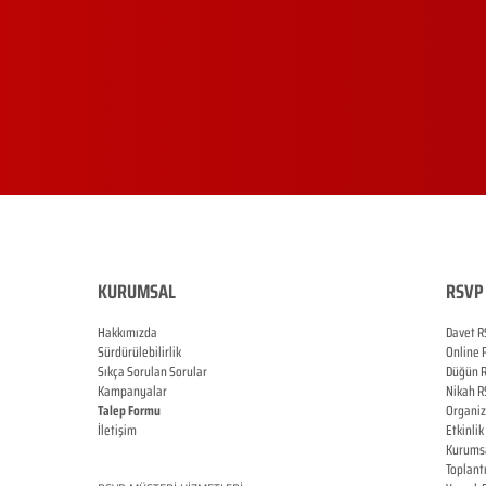
KURUMSAL
RSVP 
Hakkımızda
Davet R
Sürdürülebilirlik
Online
Sıkça Sorulan Sorular
Düğün
Kampanyalar
Nikah
R
Talep Formu
Organi
İletişim
Etkinlik
Blog
Kurums
Toplant