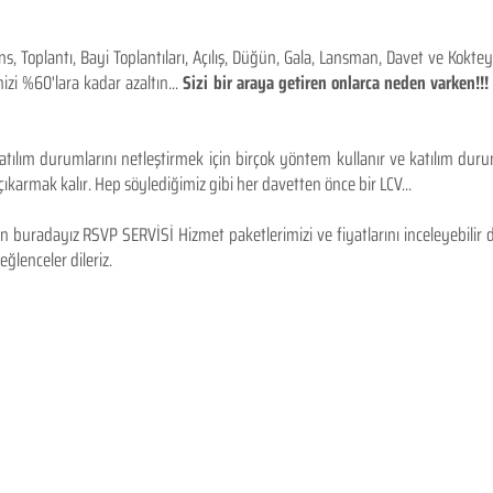
 Toplantı, Bayi Toplantıları, Açılış, Düğün, Gala, Lansman, Davet ve Kokt
izi %60'lara kadar azaltın...
Sizi bir araya getiren onlarca neden varken!
tılım durumlarını netleştirmek için birçok yöntem kullanır ve katılım durum
karmak kalır. Hep söylediğimiz gibi her davetten önce bir LCV...
 buradayız RSVP SERVİSİ Hizmet paketlerimizi ve fiyatlarını inceleyebilir d
 eğlenceler dileriz.