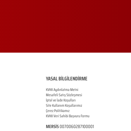
YASAL BİLGİLENDİRME
KVKK Aydınlatma Metni
Mesafeli Satış Sözleşmesi
İptal ve İade Koşulları
Site Kullanım Koşullarımız
Çerez Politikamız
KVKK Veri Sahibi Başvuru Formu
MERSİS
0070060287100001