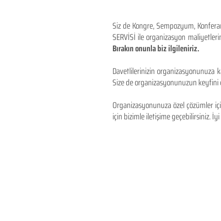
Siz de Kongre, Sempozyum, Konferans,
SERVİSİ ile organizasyon maliyetlerin
Bırakın onunla biz ilgileniriz.
Davetlilerinizin organizasyonunuza ka
Size de organizasyonunuzun keyfini çı
Organizasyonunuza özel çözümler için
için bizimle iletişime geçebilirsiniz. İyi