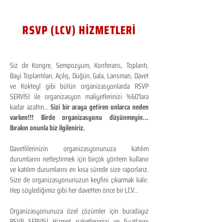
RSVP (LCV) HİZMETLERİ
Siz de Kongre, Sempozyum, Konferans, Toplantı,
Bayi Toplantıları, Açılış, Düğün, Gala, Lansman, Davet
ve Kokteyl gibi bütün organizasyonlarda RSVP
SERVİSİ ile organizasyon maliyetlerinizi %60'lara
kadar azaltın...
Sizi bir araya getiren onlarca neden
varken!!! Birde organizasyonu düşünmeyin...
Bırakın onunla biz ilgileniriz.
Davetlilerinizin organizasyonunuza katılım
durumlarını netleştirmek için birçok yöntem kullanır
ve katılım durumlarını en kısa sürede size raporlarız.
Size de organizasyonunuzun keyfini çıkarmak kalır.
Hep söylediğimiz gibi her davetten önce bir LCV...
Organizasyonunuza özel çözümler için buradayız
RSVP SERVİSİ Hizmet paketlerimizi ve fiyatlarını