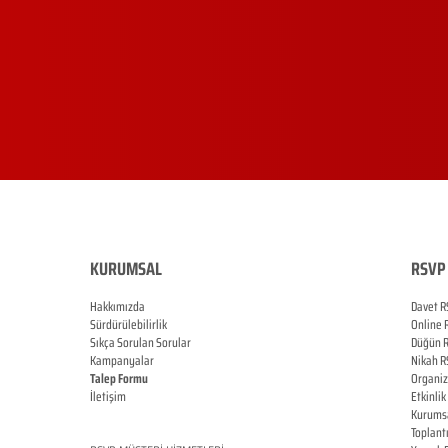
KURUMSAL
RSVP 
Hakkımızda
Davet R
Sürdürülebilirlik
Online
Sıkça Sorulan Sorular
Düğün
Kampanyalar
Nikah
R
Talep Formu
Organi
İletişim
Etkinlik
Blog
Kurums
Toplant