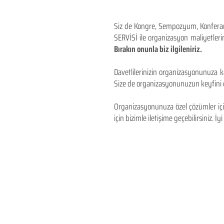
Siz de Kongre, Sempozyum, Konferans,
SERVİSİ ile organizasyon maliyetlerin
Bırakın onunla biz ilgileniriz.
Davetlilerinizin organizasyonunuza ka
Size de organizasyonunuzun keyfini çı
Organizasyonunuza özel çözümler için
için bizimle iletişime geçebilirsiniz. İyi