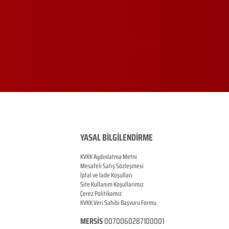
YASAL BİLGİLENDİRME
KVKK Aydınlatma Metni
Mesafeli Satış Sözleşmesi
İptal ve İade Koşulları
Site Kullanım Koşullarımız
Çerez Politikamız
KVKK Veri Sahibi Başvuru Formu
MERSİS
0070060287100001