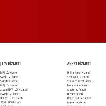
| LCV HİZMETİ
ANKET HİZMETİ
SVP | LCV Hizmeti
Online Anket Hizmeti
RSVP |
LCV Hizmeti
Sesli Anket Hizmeti
RSVP |
LCV Hizmeti
Yüz Yüze Anket Hizmeti
SVP |
LCV Hizmeti
Memnuniyet Anketi
zasyon
RSVP |
LCV Hizmeti
Araştırma Anketi
RSVP |
LCV Hizmeti
Hizmet Anketi
al
RSVP |
LCV Hizmeti
Değerlendirme Anketi
ı
RSVP |
LCV Hizmeti
Alışveriş Anketleri