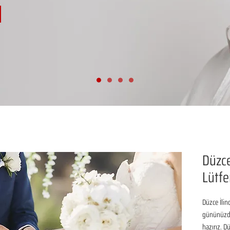
Düzce
Lütfe
Düzce İlin
gününüzde
hazırız. D