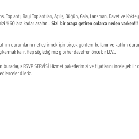
 Toplantı, Bayi Toplantıları, Açılış, Düğün, Gala, Lansman, Davet ve Kokt
izi %60'lara kadar azaltın...
Sizi bir araya getiren onlarca neden varken!
tılım durumlarını netleştirmek için birçok yöntem kullanır ve katılım durum
karmak kalır. Hep söylediğimiz gibi her davetten önce bir LCV...
 buradayız RSVP SERVİSİ Hizmet paketlerimizi ve fiyatlarını inceleyebilir d
 eğlenceler dileriz.