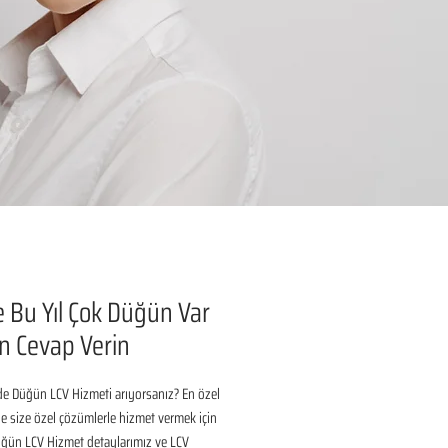
 Bu Yıl Çok Düğün Var
n Cevap Verin
de Düğün LCV Hizmeti arıyorsanız? En özel 
 size özel çözümlerle hizmet vermek için 
üğün LCV Hizmet detaylarımız ve LCV 