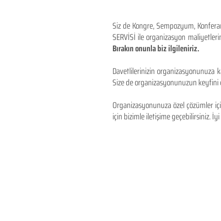
Siz de Kongre, Sempozyum, Konferans,
SERVİSİ ile organizasyon maliyetlerin
Bırakın onunla biz ilgileniriz.
Davetlilerinizin organizasyonunuza ka
Size de organizasyonunuzun keyfini çı
Organizasyonunuza özel çözümler için
için bizimle iletişime geçebilirsiniz. İyi