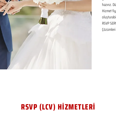
hazırız. D
Hizmet fiya
oluşturabil
RSVP SERVİ
Çözümleri
RSVP (LCV) HİZMETLERİ