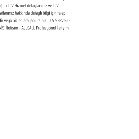
üğün LCV Hizmet detaylarımız ve LCV 
tlarımız hakkında detaylı bilgi için talep 
ir veya bizleri arayabilirsiniz. LCV SERVİSİ - 
Sİ İletişim - ALLCALL Profesyonel İletişim 