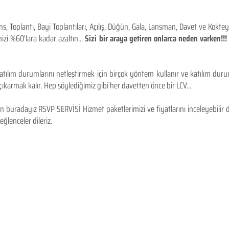
 Toplantı, Bayi Toplantıları, Açılış, Düğün, Gala, Lansman, Davet ve Kokt
izi %60'lara kadar azaltın...
Sizi bir araya getiren onlarca neden varken!
tılım durumlarını netleştirmek için birçok yöntem kullanır ve katılım durum
karmak kalır. Hep söylediğimiz gibi her davetten önce bir LCV...
 buradayız RSVP SERVİSİ Hizmet paketlerimizi ve fiyatlarını inceleyebilir d
 eğlenceler dileriz.