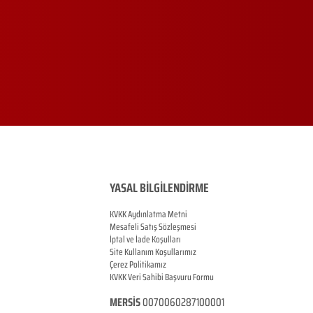
YASAL BİLGİLENDİRME
KVKK Aydınlatma Metni
Mesafeli Satış Sözleşmesi
İptal ve İade Koşulları
Site Kullanım Koşullarımız
Çerez Politikamız
KVKK Veri Sahibi Başvuru Formu
MERSİS
0070060287100001