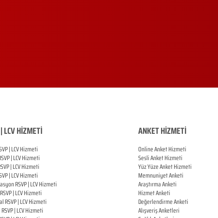
| LCV HİZMETİ
ANKET HİZMETİ
SVP | LCV Hizmeti
Online Anket Hizmeti
RSVP |
LCV Hizmeti
Sesli Anket Hizmeti
RSVP |
LCV Hizmeti
Yüz Yüze Anket Hizmeti
SVP |
LCV Hizmeti
Memnuniyet Anketi
zasyon
RSVP |
LCV Hizmeti
Araştırma Anketi
RSVP |
LCV Hizmeti
Hizmet Anketi
al
RSVP |
LCV Hizmeti
Değerlendirme Anketi
ı
RSVP |
LCV Hizmeti
Alışveriş Anketleri