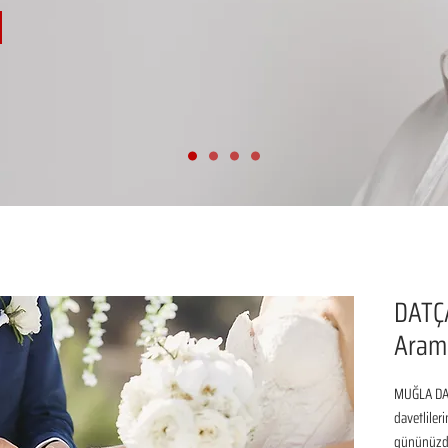
DATÇA
Aram
MUĞLA DAT
davetliler
gününüzde