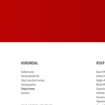
KURUMSAL
RSVP 
Hakkımızda
Davet R
Sürdürülebilirlik
Online
Sıkça Sorulan Sorular
Düğün
Kampanyalar
Nikah
R
Talep Formu
Organi
İletişim
Etkinlik
Blog
Kurums
Toplant