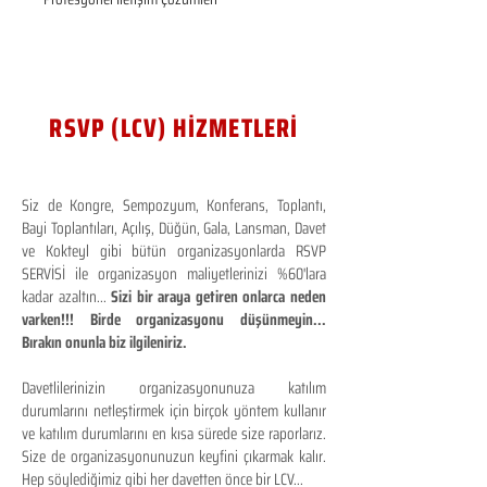
RSVP (LCV) HİZMETLERİ
Siz de Kongre, Sempozyum, Konferans, Toplantı,
Bayi Toplantıları, Açılış, Düğün, Gala, Lansman, Davet
ve Kokteyl gibi bütün organizasyonlarda RSVP
SERVİSİ ile organizasyon maliyetlerinizi %60'lara
kadar azaltın...
Sizi bir araya getiren onlarca neden
varken!!! Birde organizasyonu düşünmeyin...
Bırakın onunla biz ilgileniriz.
Davetlilerinizin organizasyonunuza katılım
durumlarını netleştirmek için birçok yöntem kullanır
ve katılım durumlarını en kısa sürede size raporlarız.
Size de organizasyonunuzun keyfini çıkarmak kalır.
Hep söylediğimiz gibi her davetten önce bir LCV...