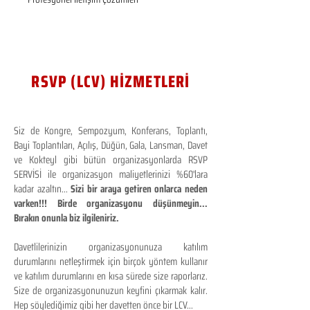
RSVP (LCV) HİZMETLERİ
Siz de Kongre, Sempozyum, Konferans, Toplantı,
Bayi Toplantıları, Açılış, Düğün, Gala, Lansman, Davet
ve Kokteyl gibi bütün organizasyonlarda RSVP
SERVİSİ ile organizasyon maliyetlerinizi %60'lara
kadar azaltın...
Sizi bir araya getiren onlarca neden
varken!!! Birde organizasyonu düşünmeyin...
Bırakın onunla biz ilgileniriz.
Davetlilerinizin organizasyonunuza katılım
durumlarını netleştirmek için birçok yöntem kullanır
ve katılım durumlarını en kısa sürede size raporlarız.
Size de organizasyonunuzun keyfini çıkarmak kalır.
Hep söylediğimiz gibi her davetten önce bir LCV...