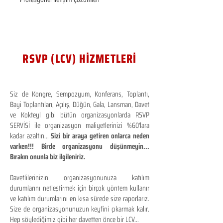
RSVP (LCV) HİZMETLERİ
Siz de Kongre, Sempozyum, Konferans, Toplantı,
Bayi Toplantıları, Açılış, Düğün, Gala, Lansman, Davet
ve Kokteyl gibi bütün organizasyonlarda RSVP
SERVİSİ ile organizasyon maliyetlerinizi %60'lara
kadar azaltın...
Sizi bir araya getiren onlarca neden
varken!!! Birde organizasyonu düşünmeyin...
Bırakın onunla biz ilgileniriz.
Davetlilerinizin organizasyonunuza katılım
durumlarını netleştirmek için birçok yöntem kullanır
ve katılım durumlarını en kısa sürede size raporlarız.
Size de organizasyonunuzun keyfini çıkarmak kalır.
Hep söylediğimiz gibi her davetten önce bir LCV...