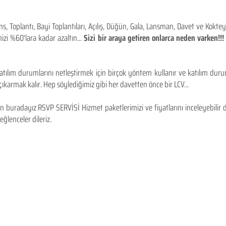
 Toplantı, Bayi Toplantıları, Açılış, Düğün, Gala, Lansman, Davet ve Kokt
izi %60'lara kadar azaltın...
Sizi bir araya getiren onlarca neden varken!
tılım durumlarını netleştirmek için birçok yöntem kullanır ve katılım durum
karmak kalır. Hep söylediğimiz gibi her davetten önce bir LCV...
 buradayız RSVP SERVİSİ Hizmet paketlerimizi ve fiyatlarını inceleyebilir d
 eğlenceler dileriz.