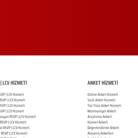
| LCV HİZMETİ
ANKET HİZMETİ
SVP | LCV Hizmeti
Online Anket Hizmeti
RSVP |
LCV Hizmeti
Sesli Anket Hizmeti
RSVP |
LCV Hizmeti
Yüz Yüze Anket Hizmeti
SVP |
LCV Hizmeti
Memnuniyet Anketi
zasyon
RSVP |
LCV Hizmeti
Araştırma Anketi
RSVP |
LCV Hizmeti
Hizmet Anketi
al
RSVP |
LCV Hizmeti
Değerlendirme Anketi
ı
RSVP |
LCV Hizmeti
Alışveriş Anketleri