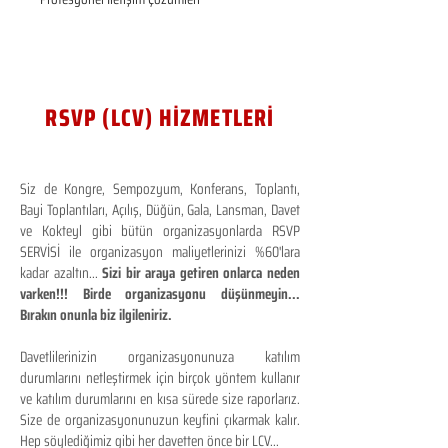
RSVP (LCV) HİZMETLERİ
Siz de Kongre, Sempozyum, Konferans, Toplantı,
Bayi Toplantıları, Açılış, Düğün, Gala, Lansman, Davet
ve Kokteyl gibi bütün organizasyonlarda RSVP
SERVİSİ ile organizasyon maliyetlerinizi %60'lara
kadar azaltın...
Sizi bir araya getiren onlarca neden
varken!!! Birde organizasyonu düşünmeyin...
Bırakın onunla biz ilgileniriz.
Davetlilerinizin organizasyonunuza katılım
durumlarını netleştirmek için birçok yöntem kullanır
ve katılım durumlarını en kısa sürede size raporlarız.
Size de organizasyonunuzun keyfini çıkarmak kalır.
Hep söylediğimiz gibi her davetten önce bir LCV...