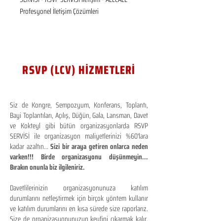
Profesyonel İletişim Çözümleri
RSVP (LCV) HİZMETLERİ
Siz de Kongre, Sempozyum, Konferans, Toplantı,
Bayi Toplantıları, Açılış, Düğün, Gala, Lansman, Davet
ve Kokteyl gibi bütün organizasyonlarda RSVP
SERVİSİ ile organizasyon maliyetlerinizi %60'lara
kadar azaltın...
Sizi bir araya getiren onlarca neden
varken!!! Birde organizasyonu düşünmeyin...
Bırakın onunla biz ilgileniriz.
Davetlilerinizin organizasyonunuza katılım
durumlarını netleştirmek için birçok yöntem kullanır
ve katılım durumlarını en kısa sürede size raporlarız.
Size de organizasyonunuzun keyfini çıkarmak kalır.