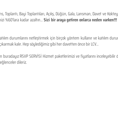
 Toplantı, Bayi Toplantıları, Açılış, Düğün, Gala, Lansman, Davet ve Kokt
izi %60'lara kadar azaltın...
Sizi bir araya getiren onlarca neden varken!
tılım durumlarını netleştirmek için birçok yöntem kullanır ve katılım durum
karmak kalır. Hep söylediğimiz gibi her davetten önce bir LCV...
 buradayız RSVP SERVİSİ Hizmet paketlerimizi ve fiyatlarını inceleyebilir d
 eğlenceler dileriz.