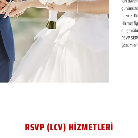
için davetl
gününüzde
hazırız. D
Hizmet fiya
oluşturabil
RSVP SERVİ
Çözümleri
RSVP (LCV) HİZMETLERİ