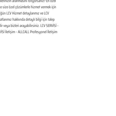
ilerinizin aranmasını istiyorsanız? En özel 
 size özel çözümlerle hizmet vermek için 
üğün LCV Hizmet detaylarımız ve LCV 
tlarımız hakkında detaylı bilgi için talep 
ir veya bizleri arayabilirsiniz. LCV SERVİSİ - 
Sİ İletişim - ALLCALL Profesyonel İletişim 