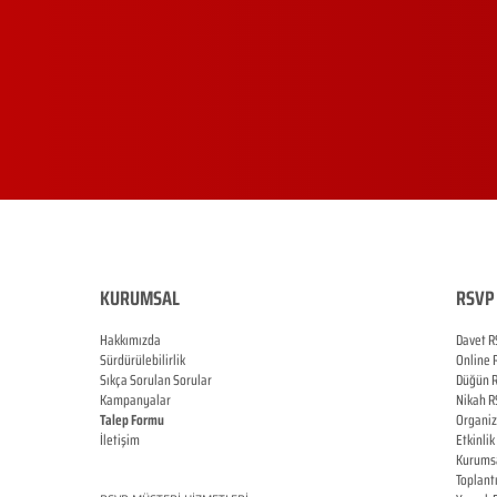
KURUMSAL
RSVP 
Hakkımızda
Davet R
Sürdürülebilirlik
Online
Sıkça Sorulan Sorular
Düğün
Kampanyalar
Nikah
R
Talep Formu
Organi
İletişim
Etkinlik
Blog
Kurums
Toplant