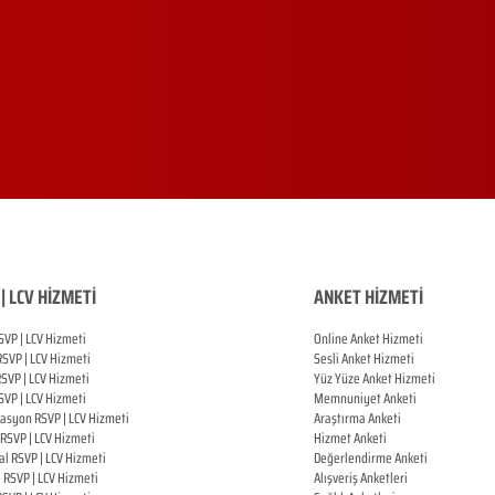
| LCV HİZMETİ
ANKET HİZMETİ
SVP | LCV Hizmeti
Online Anket Hizmeti
RSVP |
LCV Hizmeti
Sesli Anket Hizmeti
RSVP |
LCV Hizmeti
Yüz Yüze Anket Hizmeti
SVP |
LCV Hizmeti
Memnuniyet Anketi
zasyon
RSVP |
LCV Hizmeti
Araştırma Anketi
RSVP |
LCV Hizmeti
Hizmet Anketi
al
RSVP |
LCV Hizmeti
Değerlendirme Anketi
ı
RSVP |
LCV Hizmeti
Alışveriş Anketleri