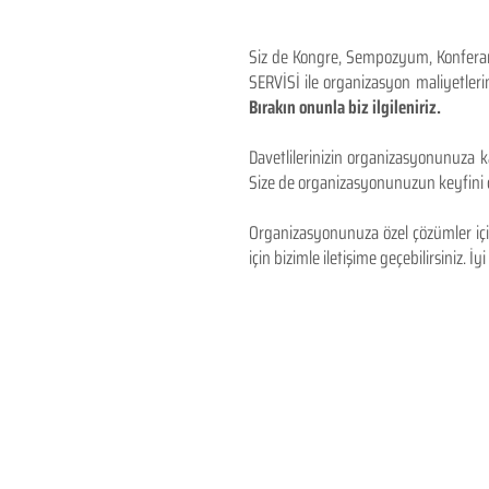
Siz de Kongre, Sempozyum, Konferans,
SERVİSİ ile organizasyon maliyetlerin
Bırakın onunla biz ilgileniriz.
Davetlilerinizin organizasyonunuza ka
Size de organizasyonunuzun keyfini çı
Organizasyonunuza özel çözümler için
için bizimle iletişime geçebilirsiniz. İyi