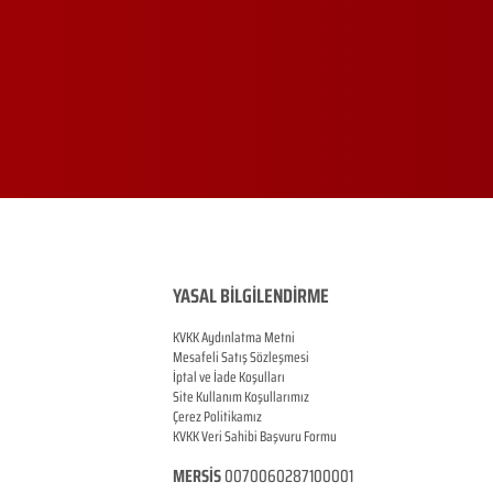
YASAL BİLGİLENDİRME
KVKK Aydınlatma Metni
Mesafeli Satış Sözleşmesi
İptal ve İade Koşulları
Site Kullanım Koşullarımız
Çerez Politikamız
KVKK Veri Sahibi Başvuru Formu
MERSİS
0070060287100001