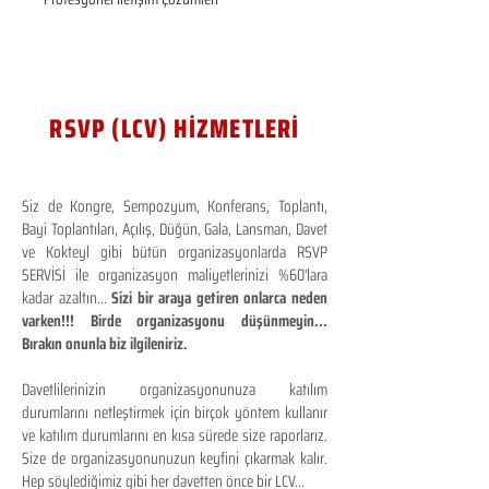
RSVP (LCV) HİZMETLERİ
Siz de Kongre, Sempozyum, Konferans, Toplantı,
Bayi Toplantıları, Açılış, Düğün, Gala, Lansman, Davet
ve Kokteyl gibi bütün organizasyonlarda RSVP
SERVİSİ ile organizasyon maliyetlerinizi %60'lara
kadar azaltın...
Sizi bir araya getiren onlarca neden
varken!!! Birde organizasyonu düşünmeyin...
Bırakın onunla biz ilgileniriz.
Davetlilerinizin organizasyonunuza katılım
durumlarını netleştirmek için birçok yöntem kullanır
ve katılım durumlarını en kısa sürede size raporlarız.
Size de organizasyonunuzun keyfini çıkarmak kalır.
Hep söylediğimiz gibi her davetten önce bir LCV...