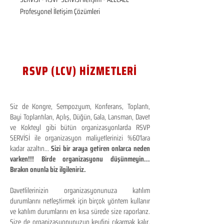
Profesyonel İletişim Çözümleri
RSVP (LCV) HİZMETLERİ
Siz de Kongre, Sempozyum, Konferans, Toplantı,
Bayi Toplantıları, Açılış, Düğün, Gala, Lansman, Davet
ve Kokteyl gibi bütün organizasyonlarda RSVP
SERVİSİ ile organizasyon maliyetlerinizi %60'lara
kadar azaltın...
Sizi bir araya getiren onlarca neden
varken!!! Birde organizasyonu düşünmeyin...
Bırakın onunla biz ilgileniriz.
Davetlilerinizin organizasyonunuza katılım
durumlarını netleştirmek için birçok yöntem kullanır
ve katılım durumlarını en kısa sürede size raporlarız.
Size de organizasyonunuzun keyfini çıkarmak kalır.