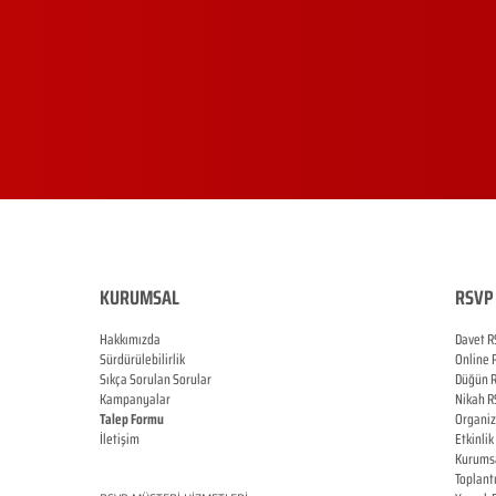
KURUMSAL
RSVP 
Hakkımızda
Davet R
Sürdürülebilirlik
Online
Sıkça Sorulan Sorular
Düğün
Kampanyalar
Nikah
R
Talep Formu
Organi
İletişim
Etkinlik
Blog
Kurums
Toplant