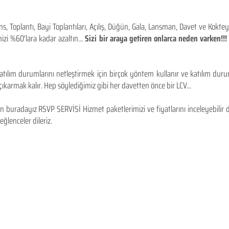
 Toplantı, Bayi Toplantıları, Açılış, Düğün, Gala, Lansman, Davet ve Kokt
izi %60'lara kadar azaltın...
Sizi bir araya getiren onlarca neden varken!
tılım durumlarını netleştirmek için birçok yöntem kullanır ve katılım durum
karmak kalır. Hep söylediğimiz gibi her davetten önce bir LCV...
 buradayız RSVP SERVİSİ Hizmet paketlerimizi ve fiyatlarını inceleyebilir d
 eğlenceler dileriz.