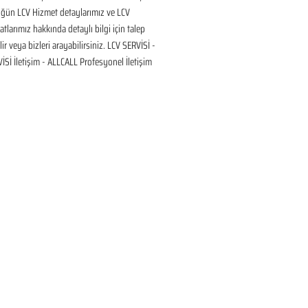
üğün LCV Hizmet detaylarımız ve LCV 
tlarımız hakkında detaylı bilgi için talep 
ir veya bizleri arayabilirsiniz. LCV SERVİSİ - 
Sİ İletişim - ALLCALL Profesyonel İletişim 