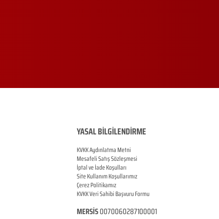
YASAL BİLGİLENDİRME
KVKK Aydınlatma Metni
Mesafeli Satış Sözleşmesi
İptal ve İade Koşulları
Site Kullanım Koşullarımız
Çerez Politikamız
KVKK Veri Sahibi Başvuru Formu
MERSİS
0070060287100001