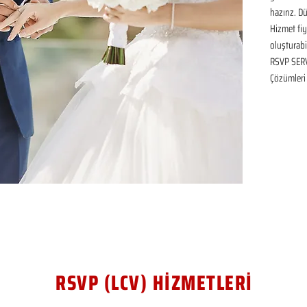
hazırız. D
Hizmet fiya
oluşturabil
RSVP SERVİ
Çözümleri
RSVP (LCV) HİZMETLERİ