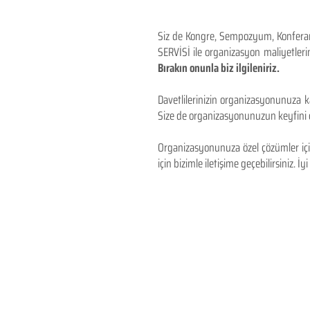
Siz de Kongre, Sempozyum, Konferans,
SERVİSİ ile organizasyon maliyetlerin
Bırakın onunla biz ilgileniriz.
Davetlilerinizin organizasyonunuza ka
Size de organizasyonunuzun keyfini çı
Organizasyonunuza özel çözümler için
için bizimle iletişime geçebilirsiniz. İyi