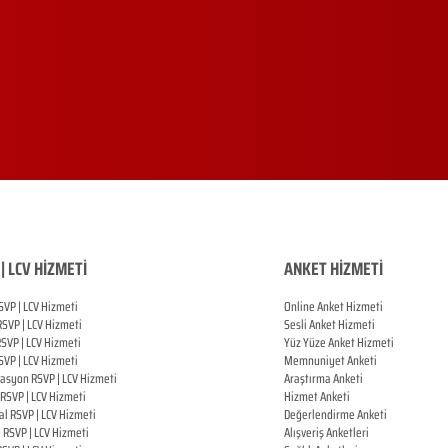
| LCV HİZMETİ
ANKET HİZMETİ
SVP | LCV Hizmeti
Online Anket Hizmeti
RSVP |
LCV Hizmeti
Sesli Anket Hizmeti
RSVP |
LCV Hizmeti
Yüz Yüze Anket Hizmeti
SVP |
LCV Hizmeti
Memnuniyet Anketi
zasyon
RSVP |
LCV Hizmeti
Araştırma Anketi
RSVP |
LCV Hizmeti
Hizmet Anketi
al
RSVP |
LCV Hizmeti
Değerlendirme Anketi
ı
RSVP |
LCV Hizmeti
Alışveriş Anketleri