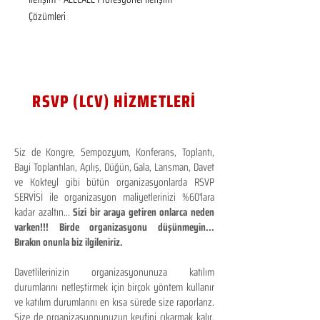
Çözümleri
RSVP (LCV) HİZMETLERİ
Siz de Kongre, Sempozyum, Konferans, Toplantı,
Bayi Toplantıları, Açılış, Düğün, Gala, Lansman, Davet
ve Kokteyl gibi bütün organizasyonlarda RSVP
SERVİSİ ile organizasyon maliyetlerinizi %60'lara
kadar azaltın...
Sizi bir araya getiren onlarca neden
varken!!! Birde organizasyonu düşünmeyin...
Bırakın onunla biz ilgileniriz.
Davetlilerinizin organizasyonunuza katılım
durumlarını netleştirmek için birçok yöntem kullanır
ve katılım durumlarını en kısa sürede size raporlarız.
Size de organizasyonunuzun keyfini çıkarmak kalır.