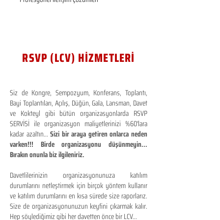
RSVP (LCV) HİZMETLERİ
Siz de Kongre, Sempozyum, Konferans, Toplantı,
Bayi Toplantıları, Açılış, Düğün, Gala, Lansman, Davet
ve Kokteyl gibi bütün organizasyonlarda RSVP
SERVİSİ ile organizasyon maliyetlerinizi %60'lara
kadar azaltın...
Sizi bir araya getiren onlarca neden
varken!!! Birde organizasyonu düşünmeyin...
Bırakın onunla biz ilgileniriz.
Davetlilerinizin organizasyonunuza katılım
durumlarını netleştirmek için birçok yöntem kullanır
ve katılım durumlarını en kısa sürede size raporlarız.
Size de organizasyonunuzun keyfini çıkarmak kalır.
Hep söylediğimiz gibi her davetten önce bir LCV...