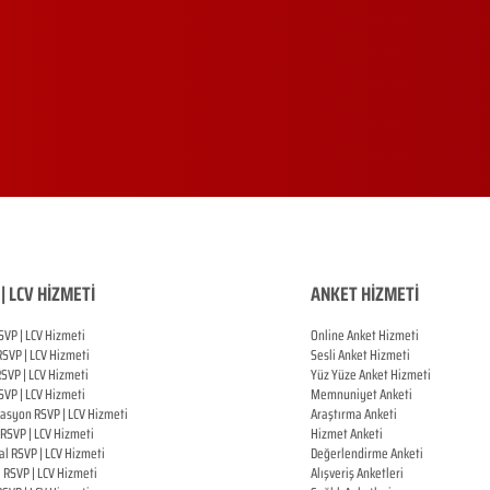
| LCV HİZMETİ
ANKET HİZMETİ
SVP | LCV Hizmeti
Online Anket Hizmeti
RSVP |
LCV Hizmeti
Sesli Anket Hizmeti
RSVP |
LCV Hizmeti
Yüz Yüze Anket Hizmeti
SVP |
LCV Hizmeti
Memnuniyet Anketi
zasyon
RSVP |
LCV Hizmeti
Araştırma Anketi
RSVP |
LCV Hizmeti
Hizmet Anketi
al
RSVP |
LCV Hizmeti
Değerlendirme Anketi
ı
RSVP |
LCV Hizmeti
Alışveriş Anketleri