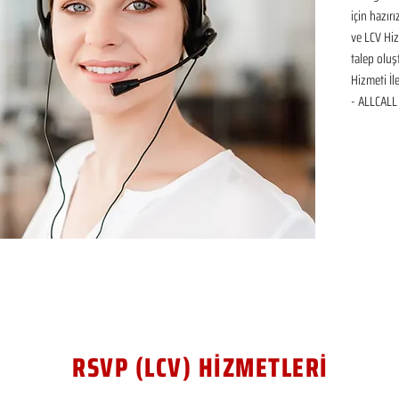
için hazır
ve LCV Hiz
talep oluşt
Hizmeti İl
- ALLCALL 
RSVP (LCV) HİZMETLERİ