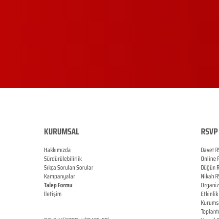
KURUMSAL
RSVP 
Hakkımızda
Davet R
Sürdürülebilirlik
Online
Sıkça Sorulan Sorular
Düğün
Kampanyalar
Nikah
R
Talep Formu
Organi
İletişim
Etkinlik
Blog
Kurums
Toplant