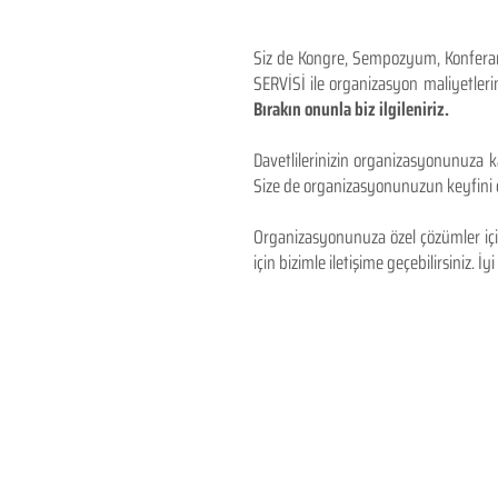
Siz de Kongre, Sempozyum, Konferans,
SERVİSİ ile organizasyon maliyetlerin
Bırakın onunla biz ilgileniriz.
Davetlilerinizin organizasyonunuza ka
Size de organizasyonunuzun keyfini çı
Organizasyonunuza özel çözümler için
için bizimle iletişime geçebilirsiniz. İyi