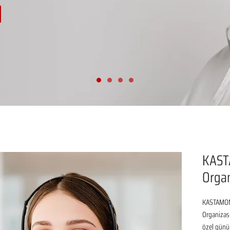
KAST
Organ
KASTAMONU
Organizasy
özel günü