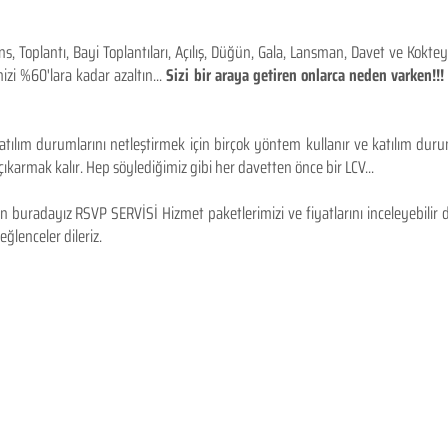
 Toplantı, Bayi Toplantıları, Açılış, Düğün, Gala, Lansman, Davet ve Kokt
izi %60'lara kadar azaltın...
Sizi bir araya getiren onlarca neden varken!
tılım durumlarını netleştirmek için birçok yöntem kullanır ve katılım durum
karmak kalır. Hep söylediğimiz gibi her davetten önce bir LCV...
 buradayız RSVP SERVİSİ Hizmet paketlerimizi ve fiyatlarını inceleyebilir d
 eğlenceler dileriz.