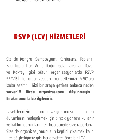
RSVP (LCV) HİZMETLERİ
Siz de Kongre, Sempozyum, Konferans, Toplantı,
Bayi Toplantıları, Açılış, Düğün, Gala, Lansman, Davet
ve Kokteyl gibi bütün organizasyonlarda RSVP
SERVİSİ ile organizasyon maliyetlerinizi %60'lara
kadar azaltın...
Sizi bir araya getiren onlarca neden
varken!!! Birde organizasyonu düşünmeyin...
Bırakın onunla biz ilgileniriz.
Davetlilerinizin organizasyonunuza katılım
durumlarını netleştirmek için birçok yöntem kullanır
ve katılım durumlarını en kısa sürede size raporlarız.
Size de organizasyonunuzun keyfini çıkarmak kalır.
Hep söylediğimiz gibi her davetten önce bir LCV...