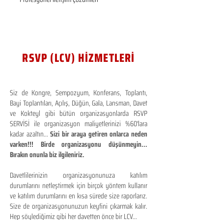
RSVP (LCV) HİZMETLERİ
Siz de Kongre, Sempozyum, Konferans, Toplantı,
Bayi Toplantıları, Açılış, Düğün, Gala, Lansman, Davet
ve Kokteyl gibi bütün organizasyonlarda RSVP
SERVİSİ ile organizasyon maliyetlerinizi %60'lara
kadar azaltın...
Sizi bir araya getiren onlarca neden
varken!!! Birde organizasyonu düşünmeyin...
Bırakın onunla biz ilgileniriz.
Davetlilerinizin organizasyonunuza katılım
durumlarını netleştirmek için birçok yöntem kullanır
ve katılım durumlarını en kısa sürede size raporlarız.
Size de organizasyonunuzun keyfini çıkarmak kalır.
Hep söylediğimiz gibi her davetten önce bir LCV...