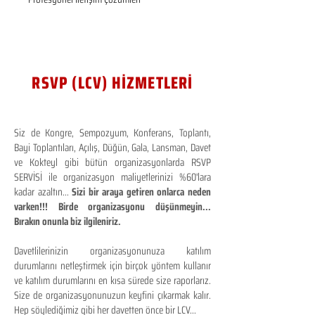
RSVP (LCV) HİZMETLERİ
Siz de Kongre, Sempozyum, Konferans, Toplantı,
Bayi Toplantıları, Açılış, Düğün, Gala, Lansman, Davet
ve Kokteyl gibi bütün organizasyonlarda RSVP
SERVİSİ ile organizasyon maliyetlerinizi %60'lara
kadar azaltın...
Sizi bir araya getiren onlarca neden
varken!!! Birde organizasyonu düşünmeyin...
Bırakın onunla biz ilgileniriz.
Davetlilerinizin organizasyonunuza katılım
durumlarını netleştirmek için birçok yöntem kullanır
ve katılım durumlarını en kısa sürede size raporlarız.
Size de organizasyonunuzun keyfini çıkarmak kalır.
Hep söylediğimiz gibi her davetten önce bir LCV...