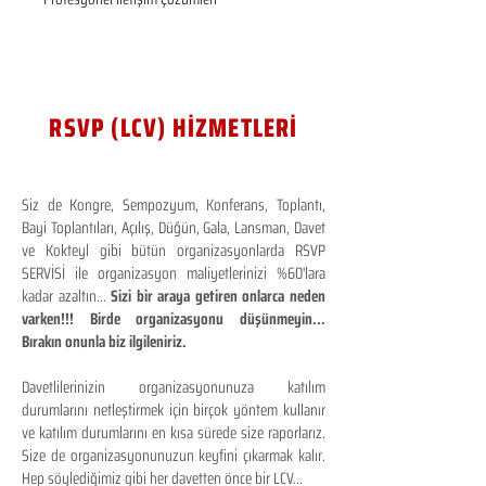
RSVP (LCV) HİZMETLERİ
Siz de Kongre, Sempozyum, Konferans, Toplantı,
Bayi Toplantıları, Açılış, Düğün, Gala, Lansman, Davet
ve Kokteyl gibi bütün organizasyonlarda RSVP
SERVİSİ ile organizasyon maliyetlerinizi %60'lara
kadar azaltın...
Sizi bir araya getiren onlarca neden
varken!!! Birde organizasyonu düşünmeyin...
Bırakın onunla biz ilgileniriz.
Davetlilerinizin organizasyonunuza katılım
durumlarını netleştirmek için birçok yöntem kullanır
ve katılım durumlarını en kısa sürede size raporlarız.
Size de organizasyonunuzun keyfini çıkarmak kalır.
Hep söylediğimiz gibi her davetten önce bir LCV...