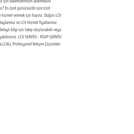
için davetlilerinizin aranmasını 
ız? En özel gününüzde size özel 
 hizmet vermek için hazırız. Düğün LCV 
aylarımız ve LCV Hizmet fiyatlarımız 
taylı bilgi için talep oluşturabilir veya 
ayabilirsiniz. LCV SERVİSİ - RSVP SERVİSİ 
 ALLCALL Profesyonel İletişim Çözümleri