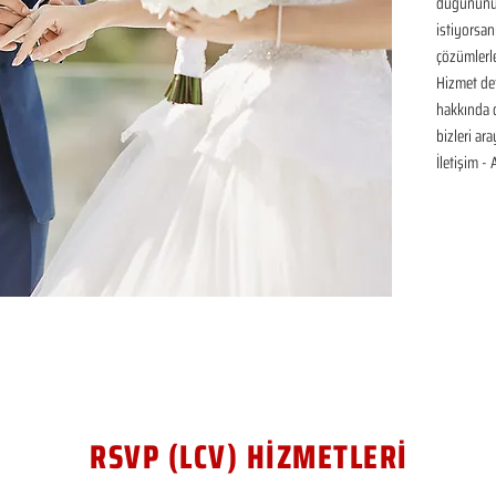
düğününüz 
istiyorsan
çözümlerle
Hizmet det
hakkında de
bizleri ar
İletişim -
RSVP (LCV) HİZMETLERİ