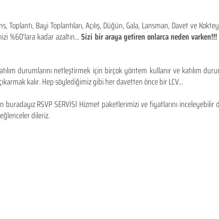
 Toplantı, Bayi Toplantıları, Açılış, Düğün, Gala, Lansman, Davet ve Kokt
izi %60'lara kadar azaltın...
Sizi bir araya getiren onlarca neden varken!
tılım durumlarını netleştirmek için birçok yöntem kullanır ve katılım durum
karmak kalır. Hep söylediğimiz gibi her davetten önce bir LCV...
 buradayız RSVP SERVİSİ Hizmet paketlerimizi ve fiyatlarını inceleyebilir d
 eğlenceler dileriz.