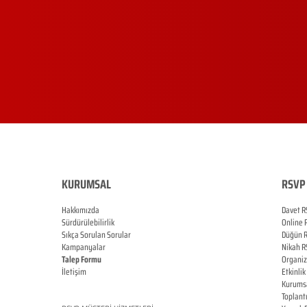
KURUMSAL
RSVP 
Hakkımızda
Davet R
Sürdürülebilirlik
Online
Sıkça Sorulan Sorular
Düğün
Kampanyalar
Nikah
R
Talep Formu
Organi
İletişim
Etkinlik
Blog
Kurums
Toplant