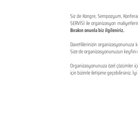
Siz de Kongre, Sempozyum, Konferans,
SERVİSİ ile organizasyon maliyetlerin
Bırakın onunla biz ilgileniriz.
Davetlilerinizin organizasyonunuza ka
Size de organizasyonunuzun keyfini çı
Organizasyonunuza özel çözümler için
için bizimle iletişime geçebilirsiniz. İyi