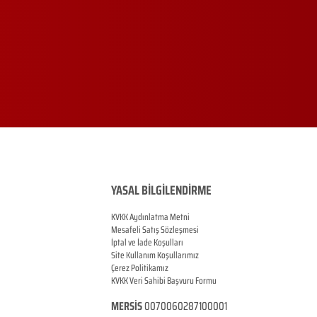
YASAL BİLGİLENDİRME
KVKK Aydınlatma Metni
Mesafeli Satış Sözleşmesi
İptal ve İade Koşulları
Site Kullanım Koşullarımız
Çerez Politikamız
KVKK Veri Sahibi Başvuru Formu
MERSİS
0070060287100001