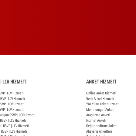
| LCV HİZMETİ
ANKET HİZMETİ
SVP | LCV Hizmeti
Online Anket Hizmeti
RSVP |
LCV Hizmeti
Sesli Anket Hizmeti
RSVP |
LCV Hizmeti
Yüz Yüze Anket Hizmeti
SVP |
LCV Hizmeti
Memnuniyet Anketi
zasyon
RSVP |
LCV Hizmeti
Araştırma Anketi
RSVP |
LCV Hizmeti
Hizmet Anketi
al
RSVP |
LCV Hizmeti
Değerlendirme Anketi
ı
RSVP |
LCV Hizmeti
Alışveriş Anketleri