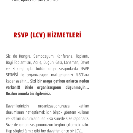
RSVP (LCV) HİZMETLERİ
Siz de Kongre, Sempozyum, Konferans, Toplantı,
Bayi Toplantıları, Açılış, Düğün, Gala, Lansman, Davet
ve Kokteyl gibi bütün organizasyonlarda RSVP
SERVİSİ ile organizasyon maliyetlerinizi %60'lara
kadar azaltın...
Sizi bir araya getiren onlarca neden
varken!!! Birde organizasyonu düşünmeyin...
Bırakın onunla biz ilgileniriz.
Davetlilerinizin organizasyonunuza katılım
durumlarını netleştirmek için birçok yöntem kullanır
ve katılım durumlarını en kısa sürede size raporlarız.
Size de organizasyonunuzun keyfini çıkarmak kalır.
Hep söylediğimiz gibi her davetten önce bir LCV...