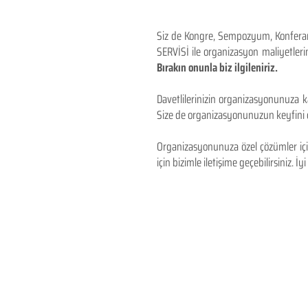
Siz de Kongre, Sempozyum, Konferans,
SERVİSİ ile organizasyon maliyetlerin
Bırakın onunla biz ilgileniriz.
Davetlilerinizin organizasyonunuza ka
Size de organizasyonunuzun keyfini çı
Organizasyonunuza özel çözümler için
için bizimle iletişime geçebilirsiniz. İyi