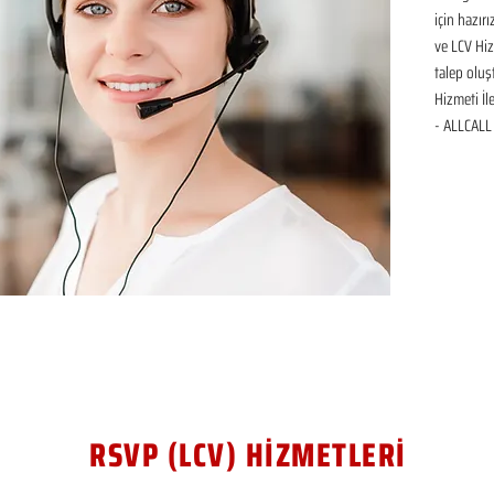
için hazır
ve LCV Hiz
talep oluşt
Hizmeti İl
- ALLCALL 
RSVP (LCV) HİZMETLERİ