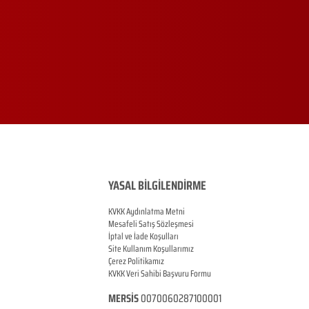
YASAL BİLGİLENDİRME
KVKK Aydınlatma Metni
Mesafeli Satış Sözleşmesi
İptal ve İade Koşulları
Site Kullanım Koşullarımız
Çerez Politikamız
KVKK Veri Sahibi Başvuru Formu
MERSİS
0070060287100001