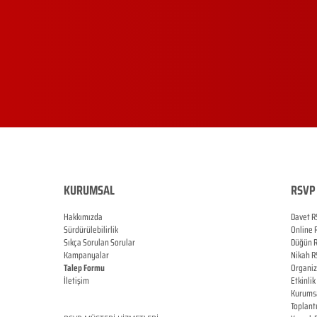
KURUMSAL
RSVP 
Hakkımızda
Davet R
Sürdürülebilirlik
Online
Sıkça Sorulan Sorular
Düğün
Kampanyalar
Nikah
R
Talep Formu
Organi
İletişim
Etkinlik
Blog
Kurums
Toplant