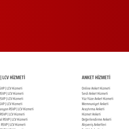
| LCV HİZMETİ
ANKET HİZMETİ
SVP | LCV Hizmeti
Online Anket Hizmeti
RSVP |
LCV Hizmeti
Sesli Anket Hizmeti
RSVP |
LCV Hizmeti
Yüz Yüze Anket Hizmeti
SVP |
LCV Hizmeti
Memnuniyet Anketi
zasyon
RSVP |
LCV Hizmeti
Araştırma Anketi
RSVP |
LCV Hizmeti
Hizmet Anketi
al
RSVP |
LCV Hizmeti
Değerlendirme Anketi
ı
RSVP |
LCV Hizmeti
Alışveriş Anketleri