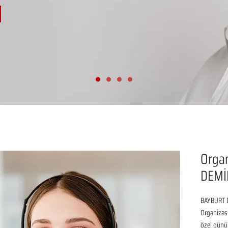
Organ
DEMİ
BAYBURT D
Organizasy
özel günü