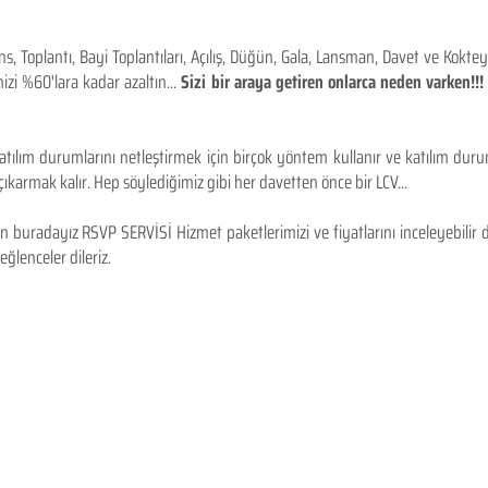
 Toplantı, Bayi Toplantıları, Açılış, Düğün, Gala, Lansman, Davet ve Kokt
izi %60'lara kadar azaltın...
Sizi bir araya getiren onlarca neden varken!
tılım durumlarını netleştirmek için birçok yöntem kullanır ve katılım durum
karmak kalır. Hep söylediğimiz gibi her davetten önce bir LCV...
 buradayız RSVP SERVİSİ Hizmet paketlerimizi ve fiyatlarını inceleyebilir d
 eğlenceler dileriz.