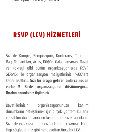
RSVP (LCV) HİZMETLERİ
Siz de Kongre, Sempozyum, Konferans, Toplantı,
Bayi Toplantıları, Açılış, Düğün, Gala, Lansman, Davet
ve Kokteyl gibi bütün organizasyonlarda RSVP
SERVİSİ ile organizasyon maliyetlerinizi %60'lara
kadar azaltın...
Sizi bir araya getiren onlarca neden
varken!!! Birde organizasyonu düşünmeyin...
Bırakın onunla biz ilgileniriz.
Davetlilerinizin organizasyonunuza katılım
durumlarını netleştirmek için birçok yöntem kullanır
ve katılım durumlarını en kısa sürede size raporlarız.
Size de organizasyonunuzun keyfini çıkarmak kalır.
Hep söylediğimiz gibi her davetten önce bir LCV...