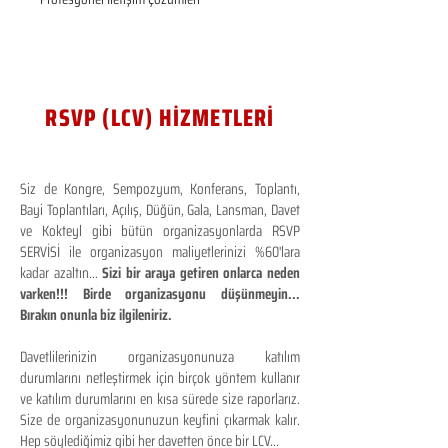
RSVP (LCV) HİZMETLERİ
Siz de Kongre, Sempozyum, Konferans, Toplantı,
Bayi Toplantıları, Açılış, Düğün, Gala, Lansman, Davet
ve Kokteyl gibi bütün organizasyonlarda RSVP
SERVİSİ ile organizasyon maliyetlerinizi %60'lara
kadar azaltın...
Sizi bir araya getiren onlarca neden
varken!!! Birde organizasyonu düşünmeyin...
Bırakın onunla biz ilgileniriz.
Davetlilerinizin organizasyonunuza katılım
durumlarını netleştirmek için birçok yöntem kullanır
ve katılım durumlarını en kısa sürede size raporlarız.
Size de organizasyonunuzun keyfini çıkarmak kalır.
Hep söylediğimiz gibi her davetten önce bir LCV...