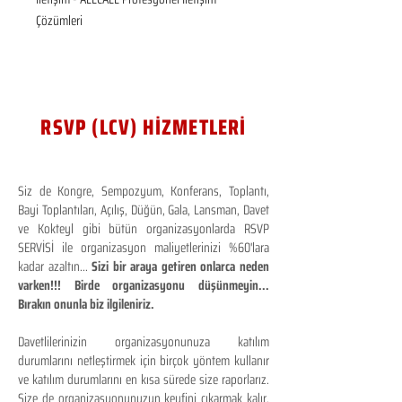
Çözümleri
RSVP (LCV) HİZMETLERİ
Siz de Kongre, Sempozyum, Konferans, Toplantı,
Bayi Toplantıları, Açılış, Düğün, Gala, Lansman, Davet
ve Kokteyl gibi bütün organizasyonlarda RSVP
SERVİSİ ile organizasyon maliyetlerinizi %60'lara
kadar azaltın...
Sizi bir araya getiren onlarca neden
varken!!! Birde organizasyonu düşünmeyin...
Bırakın onunla biz ilgileniriz.
Davetlilerinizin organizasyonunuza katılım
durumlarını netleştirmek için birçok yöntem kullanır
ve katılım durumlarını en kısa sürede size raporlarız.
Size de organizasyonunuzun keyfini çıkarmak kalır.