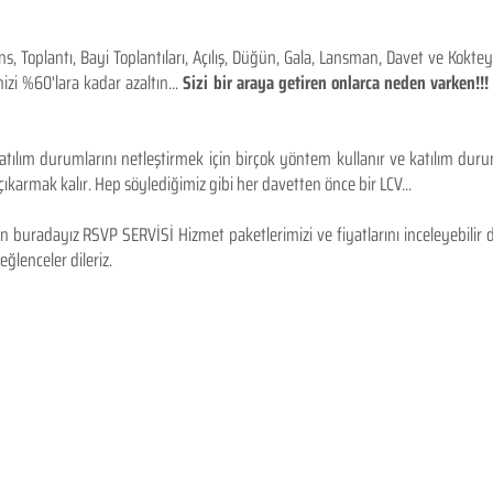
 Toplantı, Bayi Toplantıları, Açılış, Düğün, Gala, Lansman, Davet ve Kokt
izi %60'lara kadar azaltın...
Sizi bir araya getiren onlarca neden varken!
tılım durumlarını netleştirmek için birçok yöntem kullanır ve katılım durum
karmak kalır. Hep söylediğimiz gibi her davetten önce bir LCV...
 buradayız RSVP SERVİSİ Hizmet paketlerimizi ve fiyatlarını inceleyebilir d
 eğlenceler dileriz.