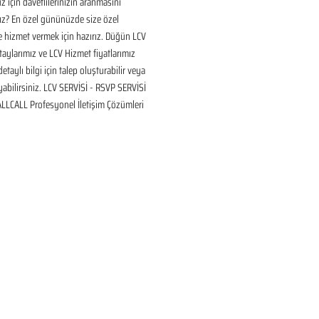
için davetlilerinizin aranmasını 
ız? En özel gününüzde size özel 
 hizmet vermek için hazırız. Düğün LCV 
aylarımız ve LCV Hizmet fiyatlarımız 
taylı bilgi için talep oluşturabilir veya 
ayabilirsiniz. LCV SERVİSİ - RSVP SERVİSİ 
 ALLCALL Profesyonel İletişim Çözümleri