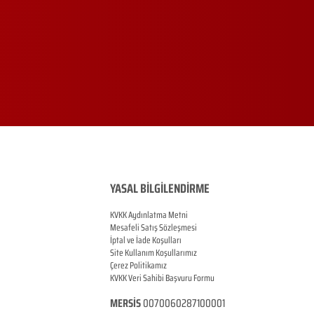
YASAL BİLGİLENDİRME
KVKK Aydınlatma Metni
Mesafeli Satış Sözleşmesi
İptal ve İade Koşulları
Site Kullanım Koşullarımız
Çerez Politikamız
KVKK Veri Sahibi Başvuru Formu
MERSİS
0070060287100001