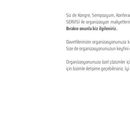
Siz de Kongre, Sempozyum, Konferans,
SERVİSİ ile organizasyon maliyetlerin
Bırakın onunla biz ilgileniriz.
Davetlilerinizin organizasyonunuza ka
Size de organizasyonunuzun keyfini çı
Organizasyonunuza özel çözümler için
için bizimle iletişime geçebilirsiniz. İyi