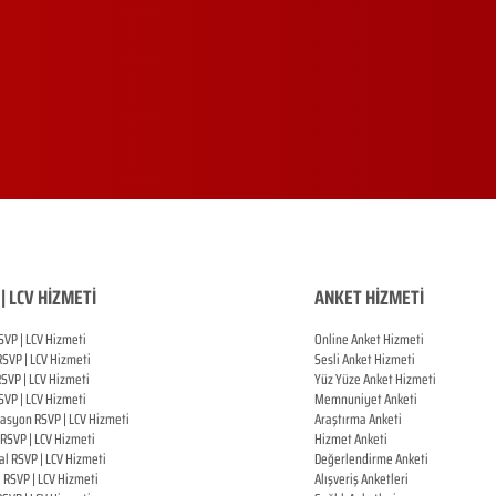
| LCV HİZMETİ
ANKET HİZMETİ
SVP | LCV Hizmeti
Online Anket Hizmeti
RSVP |
LCV Hizmeti
Sesli Anket Hizmeti
RSVP |
LCV Hizmeti
Yüz Yüze Anket Hizmeti
SVP |
LCV Hizmeti
Memnuniyet Anketi
zasyon
RSVP |
LCV Hizmeti
Araştırma Anketi
RSVP |
LCV Hizmeti
Hizmet Anketi
al
RSVP |
LCV Hizmeti
Değerlendirme Anketi
ı
RSVP |
LCV Hizmeti
Alışveriş Anketleri