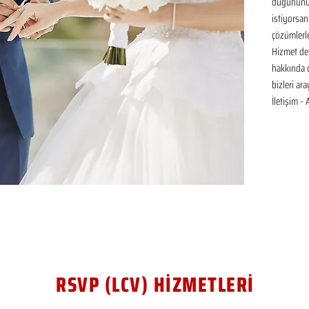
düğününüz 
istiyorsan
çözümlerle
Hizmet det
hakkında de
bizleri ar
İletişim -
RSVP (LCV) HİZMETLERİ