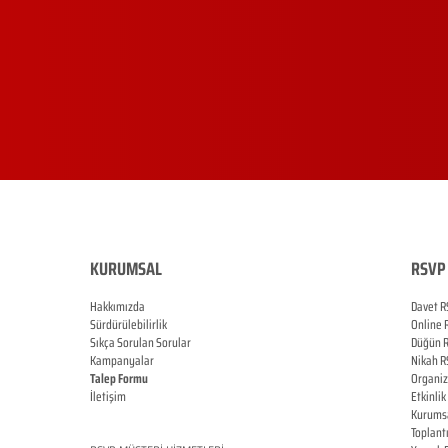
KURUMSAL
RSVP 
Hakkımızda
Davet R
Sürdürülebilirlik
Online
Sıkça Sorulan Sorular
Düğün
Kampanyalar
Nikah
R
Talep Formu
Organi
İletişim
Etkinlik
Blog
Kurums
Toplant