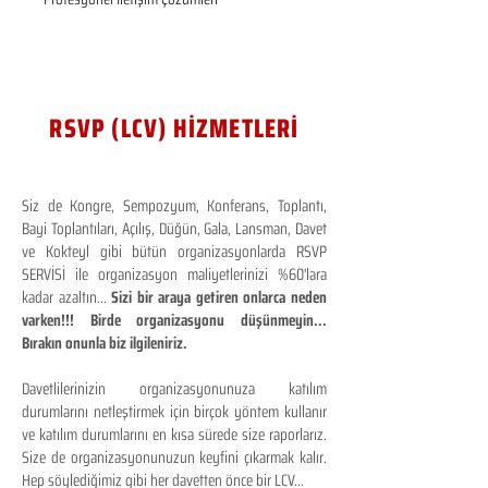
RSVP (LCV) HİZMETLERİ
Siz de Kongre, Sempozyum, Konferans, Toplantı,
Bayi Toplantıları, Açılış, Düğün, Gala, Lansman, Davet
ve Kokteyl gibi bütün organizasyonlarda RSVP
SERVİSİ ile organizasyon maliyetlerinizi %60'lara
kadar azaltın...
Sizi bir araya getiren onlarca neden
varken!!! Birde organizasyonu düşünmeyin...
Bırakın onunla biz ilgileniriz.
Davetlilerinizin organizasyonunuza katılım
durumlarını netleştirmek için birçok yöntem kullanır
ve katılım durumlarını en kısa sürede size raporlarız.
Size de organizasyonunuzun keyfini çıkarmak kalır.
Hep söylediğimiz gibi her davetten önce bir LCV...