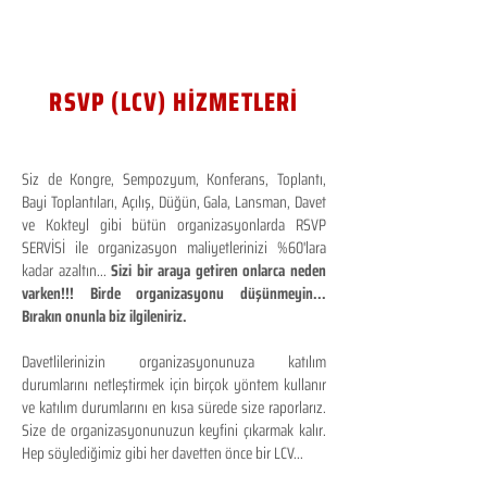
RSVP (LCV) HİZMETLERİ
Siz de Kongre, Sempozyum, Konferans, Toplantı,
Bayi Toplantıları, Açılış, Düğün, Gala, Lansman, Davet
ve Kokteyl gibi bütün organizasyonlarda RSVP
SERVİSİ ile organizasyon maliyetlerinizi %60'lara
kadar azaltın...
Sizi bir araya getiren onlarca neden
varken!!! Birde organizasyonu düşünmeyin...
Bırakın onunla biz ilgileniriz.
Davetlilerinizin organizasyonunuza katılım
durumlarını netleştirmek için birçok yöntem kullanır
ve katılım durumlarını en kısa sürede size raporlarız.
Size de organizasyonunuzun keyfini çıkarmak kalır.
Hep söylediğimiz gibi her davetten önce bir LCV...