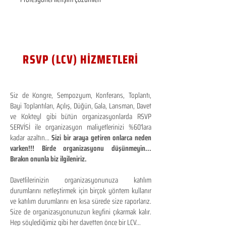
RSVP (LCV) HİZMETLERİ
Siz de Kongre, Sempozyum, Konferans, Toplantı,
Bayi Toplantıları, Açılış, Düğün, Gala, Lansman, Davet
ve Kokteyl gibi bütün organizasyonlarda RSVP
SERVİSİ ile organizasyon maliyetlerinizi %60'lara
kadar azaltın...
Sizi bir araya getiren onlarca neden
varken!!! Birde organizasyonu düşünmeyin...
Bırakın onunla biz ilgileniriz.
Davetlilerinizin organizasyonunuza katılım
durumlarını netleştirmek için birçok yöntem kullanır
ve katılım durumlarını en kısa sürede size raporlarız.
Size de organizasyonunuzun keyfini çıkarmak kalır.
Hep söylediğimiz gibi her davetten önce bir LCV...