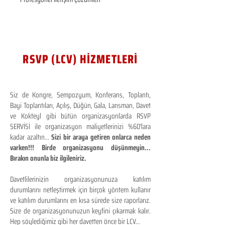
RSVP (LCV) HİZMETLERİ
Siz de Kongre, Sempozyum, Konferans, Toplantı,
Bayi Toplantıları, Açılış, Düğün, Gala, Lansman, Davet
ve Kokteyl gibi bütün organizasyonlarda RSVP
SERVİSİ ile organizasyon maliyetlerinizi %60'lara
kadar azaltın...
Sizi bir araya getiren onlarca neden
varken!!! Birde organizasyonu düşünmeyin...
Bırakın onunla biz ilgileniriz.
Davetlilerinizin organizasyonunuza katılım
durumlarını netleştirmek için birçok yöntem kullanır
ve katılım durumlarını en kısa sürede size raporlarız.
Size de organizasyonunuzun keyfini çıkarmak kalır.
Hep söylediğimiz gibi her davetten önce bir LCV...