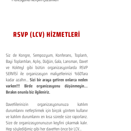
RSVP (LCV) HİZMETLERİ
Siz de Kongre, Sempozyum, Konferans, Toplantı,
Bayi Toplantıları, Açılış, Düğün, Gala, Lansman, Davet
ve Kokteyl gibi bütün organizasyonlarda RSVP
SERVİSİ ile organizasyon maliyetlerinizi %60'lara
kadar azaltın...
Sizi bir araya getiren onlarca neden
varken!!! Birde organizasyonu düşünmeyin...
Bırakın onunla biz ilgileniriz.
Davetlilerinizin organizasyonunuza katılım
durumlarını netleştirmek için birçok yöntem kullanır
ve katılım durumlarını en kısa sürede size raporlarız.
Size de organizasyonunuzun keyfini çıkarmak kalır.
Hep söylediğimiz gibi her davetten önce bir LCV...