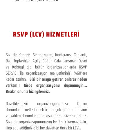
RSVP (LCV) HİZMETLERİ
Siz de Kongre, Sempozyum, Konferans, Toplantı,
Bayi Toplantıları, Açılış, Düğün, Gala, Lansman, Davet
ve Kokteyl gibi bütün organizasyonlarda RSVP
SERVİSİ ile organizasyon maliyetlerinizi %60'lara
kadar azaltın...
Sizi bir araya getiren onlarca neden
varken!!! Birde organizasyonu düşünmeyin...
Bırakın onunla biz ilgileniriz.
Davetlilerinizin organizasyonunuza katılım
durumlarını netleştirmek için birçok yöntem kullanır
ve katılım durumlarını en kısa sürede size raporlarız.
Size de organizasyonunuzun keyfini çıkarmak kalır.
Hep söylediğimiz gibi her davetten önce bir LCV...